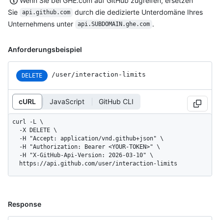
Wenn Sie bei GHE.com auf GitHub zugreifen, ersetzen
Sie
durch die dedizierte Unterdomäne Ihres
api.github.com
Unternehmens unter
.
api.SUBDOMAIN.ghe.com
Anforderungsbeispiel
/user/interaction-limits
DELETE
cURL
JavaScript
GitHub CLI
curl -L \

  -X DELETE \

  -H "Accept: application/vnd.github+json" \

  -H "Authorization: Bearer <YOUR-TOKEN>" \

  -H "X-GitHub-Api-Version: 2026-03-10" \

  https://api.github.com/user/interaction-limits
Response