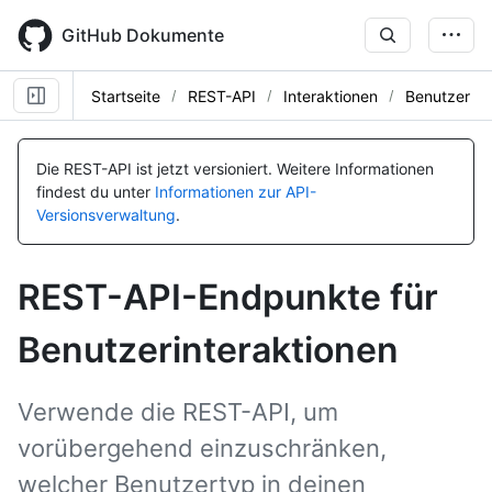
Skip
to
GitHub Dokumente
main
content
Startseite
REST-API
Interaktionen
Benutzer
Name, Typ,
Name, Typ,
BESCHREIBUNG
BESCHREIBUNG
Die REST-API ist jetzt versioniert.
Weitere Informationen
findest du unter
Informationen zur API-
Versionsverwaltung
.
REST-API-Endpunkte für
Benutzerinteraktionen
Verwende die REST-API, um
vorübergehend einzuschränken,
welcher Benutzertyp in deinen