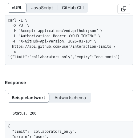
cURL
JavaScript
GitHub CLI
curl -L \

  -X PUT \

  -H "Accept: application/vnd.github+json" \

  -H "Authorization: Bearer <YOUR-TOKEN>" \

  -H "X-GitHub-Api-Version: 2026-03-10" \

  https://api.github.com/user/interaction-limits \

  -d 
'{"limit":"collaborators_only","expiry":"one_month"}'
Response
Beispielantwort
Antwortschema
Status: 200
{

  "limit": "collaborators_only",

  "origin": "user",
