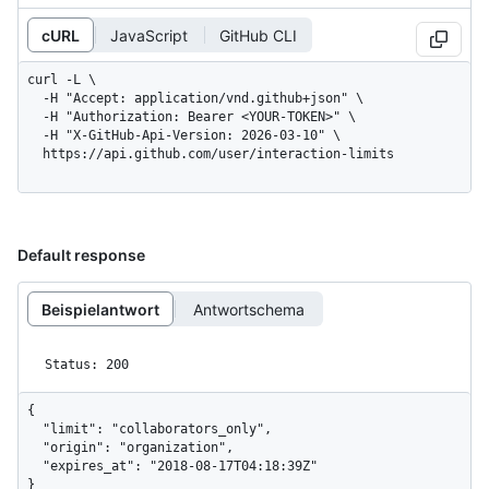
cURL
JavaScript
GitHub CLI
curl -L \

  -H "Accept: application/vnd.github+json" \

  -H "Authorization: Bearer <YOUR-TOKEN>" \

  -H "X-GitHub-Api-Version: 2026-03-10" \

  https://api.github.com/user/interaction-limits
Default response
Beispielantwort
Antwortschema
Status: 200
{

  "limit": "collaborators_only",

  "origin": "organization",

  "expires_at": "2018-08-17T04:18:39Z"

}