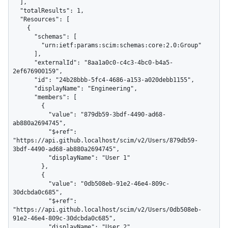
  ],

  "totalResults": 1,

  "Resources": [

    {

      "schemas": [

        "urn:ietf:params:scim:schemas:core:2.0:Group"

      ],

      "externalId": "8aa1a0c0-c4c3-4bc0-b4a5-
2ef676900159",

      "id": "24b28bbb-5fc4-4686-a153-a020debb1155",

      "displayName": "Engineering",

      "members": [

        {

          "value": "879db59-3bdf-4490-ad68-
ab880a2694745",

          "$+ref": 
"https://api.github.localhost/scim/v2/Users/879db59-
3bdf-4490-ad68-ab880a2694745",

          "displayName": "User 1"

        },

        {

          "value": "0db508eb-91e2-46e4-809c-
30dcbda0c685",

          "$+ref": 
"https://api.github.localhost/scim/v2/Users/0db508eb-
91e2-46e4-809c-30dcbda0c685",

          "displayName": "User 2"
