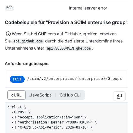
Internal server error
500
Codebeispiele für "Provision a SCIM enterprise group"
Wenn Sie bei GHE.com auf GitHub zugreifen, ersetzen
Sie
durch die dedizierte Unterdomäne Ihres
api.github.com
Unternehmens unter
.
api.SUBDOMAIN.ghe.com
Anforderungsbeispiel
/scim
/v2
/enterprises
/{enterprise}
/Groups
POST
cURL
JavaScript
GitHub CLI
curl -L \

  -X POST \

  -H "Accept: application/scim+json" \

  -H "Authorization: Bearer <YOUR-TOKEN>" \

  -H "X-GitHub-Api-Version: 2026-03-10" \
