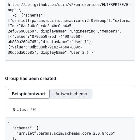
https://api.github.com/scim/v2/enterprises/ENTERPRISE/Gr
oups \

  -d '{"schemas":
["urn:ietf:params:scim:schemas:core:2.0:Group"],"externa
lId":"8aa1a0c0-c4c3-4bc0-b4a5-
2ef676900159","displayName":"Engineering","members":
[{"value":"879db59-3bdf-4490-ad68-
ab880a2694745","displayName":"User 1"},
{"value":"0db508eb-91e2-46e4-809c-
30dcbda0c685","displayName":"User 2"}]}'
Group has been created
Beispielantwort
Antwortschema
Status: 201
{

  "schemas": [

    "urn:ietf:params:scim:schemas:core:2.0:Group"

  ],
