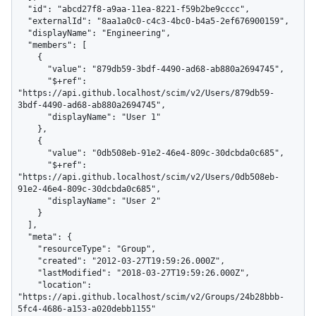
  "id": "abcd27f8-a9aa-11ea-8221-f59b2be9cccc",

  "externalId": "8aa1a0c0-c4c3-4bc0-b4a5-2ef676900159",

  "displayName": "Engineering",

  "members": [

    {

      "value": "879db59-3bdf-4490-ad68-ab880a2694745",

      "$+ref": 
"https://api.github.localhost/scim/v2/Users/879db59-
3bdf-4490-ad68-ab880a2694745",

      "displayName": "User 1"

    },

    {

      "value": "0db508eb-91e2-46e4-809c-30dcbda0c685",

      "$+ref": 
"https://api.github.localhost/scim/v2/Users/0db508eb-
91e2-46e4-809c-30dcbda0c685",

      "displayName": "User 2"

    }

  ],

  "meta": {

    "resourceType": "Group",

    "created": "2012-03-27T19:59:26.000Z",

    "lastModified": "2018-03-27T19:59:26.000Z",

    "location": 
"https://api.github.localhost/scim/v2/Groups/24b28bbb-
5fc4-4686-a153-a020debb1155"
