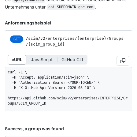
Unternehmens unter
.
api.SUBDOMAIN.ghe.com
Anforderungsbeispiel
/scim
/v2
/enterprises
/{enterprise}
/Groups
GET
/{scim_
group_
id}
cURL
JavaScript
GitHub CLI
curl -L \

  -H "Accept: application/scim+json" \

  -H "Authorization: Bearer <YOUR-TOKEN>" \

  -H "X-GitHub-Api-Version: 2026-03-10" \

https://api.github.com/scim/v2/enterprises/ENTERPRISE/Gr
oups/SCIM_GROUP_ID
Success, a group was found