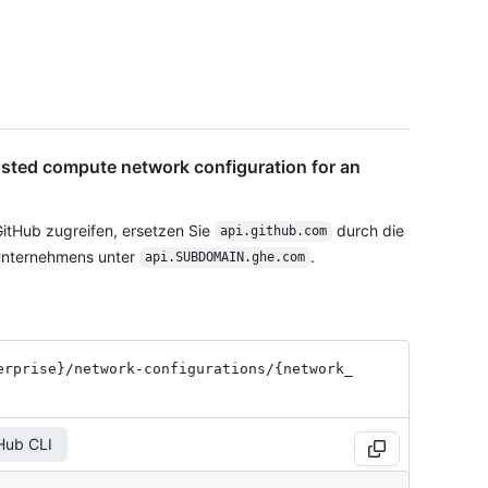
osted compute network configuration for an
itHub zugreifen, ersetzen Sie
durch die
api.github.com
Unternehmens unter
.
api.SUBDOMAIN.ghe.com
erprise}
/network-configurations
/{network_
Hub CLI