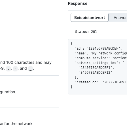
Response
Beispielantwort
Antwo
Status: 201
{

  "id": "123456789ABCDEF",

  "name": "My network configuration",

  "compute_service": "actions",

and 100 characters and may
  "network_settings_ids": [

0-9,
,
, and
.
    "23456789ABDCEF1",

.
-
_
    "3456789ABDCEF12"

  ],

  "created_on": "2022-10-09T23:39:01Z"

}
guration.
h
use for the network