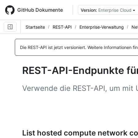
Skip
to
GitHub Dokumente
Version:
Enterprise Cloud
main
content
Startseite
REST-API
Enterprise-Verwaltung
Ne
Name, Typ,
Name, Typ,
Name, Typ,
Name, Typ,
Name, Typ,
Name, Typ,
Name, Typ,
Name, Typ,
Name, Typ,
Name, Typ,
Name, Typ,
Name, Typ,
Name, Typ,
Name, Typ,
Name, Typ,
BESCHREIBUNG
BESCHREIBUNG
BESCHREIBUNG
BESCHREIBUNG
BESCHREIBUNG
BESCHREIBUNG
BESCHREIBUNG
BESCHREIBUNG
BESCHREIBUNG
BESCHREIBUNG
BESCHREIBUNG
BESCHREIBUNG
BESCHREIBUNG
BESCHREIBUNG
BESCHREIBUNG
Die REST-API ist jetzt versioniert.
Weitere Informationen fi
REST-API-Endpunkte fü
Verwende die REST-API, um mit 
List hosted compute network con