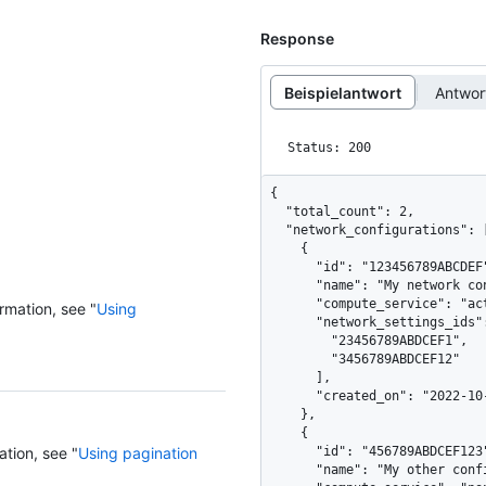
Response
Beispielantwort
Antwo
Status: 200
{

  "total_count": 2,

  "network_configurations": [

    {

      "id": "123456789ABCDEF",

      "name": "My network configuration",

      "compute_service": "actions",

rmation, see "
Using
      "network_settings_ids": [

        "23456789ABDCEF1",

        "3456789ABDCEF12"

      ],

      "created_on": "2022-10-09T23:39:01Z"

    },

    {

ation, see "
Using pagination
      "id": "456789ABDCEF123",

      "name": "My other configuration",
