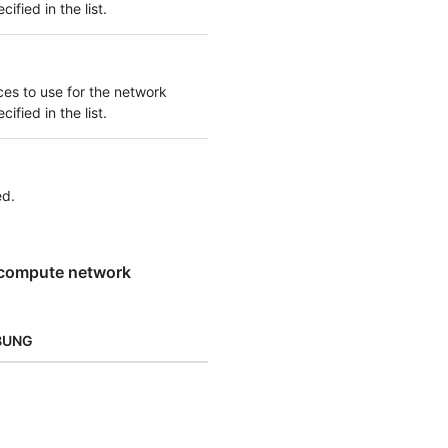
ified in the list.
rces to use for the network
ified in the list.
ed.
 compute network
BUNG