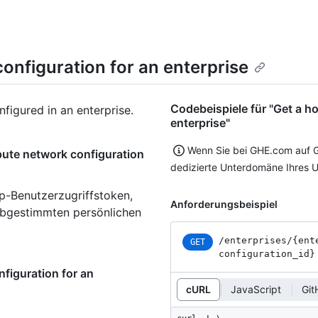
nfiguration for an enterprise
Codebeispiele für "Get a h
igured in an enterprise.
enterprise"
Wenn Sie bei GHE.com auf G
pute network configuration
dedizierte Unterdomäne Ihres 
p-Benutzerzugriffstoken,
Anforderungsbeispiel
 abgestimmten persönlichen
/enterprises
/{ent
GET
configuration_
id}
figuration for an
cURL
JavaScript
Git