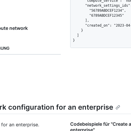
      "compute_service": "none",

      "network_settings_ids": [

        "56789ABDCEF1234",

        "6789ABDCEF12345"

      ],

      "created_on": "2023-04-26T15:23:37Z"

pute network
    }

  ]

}
BUNG
 configuration for an enterprise
Codebeispiele für "Create 
for an enterprise.
enterprise"