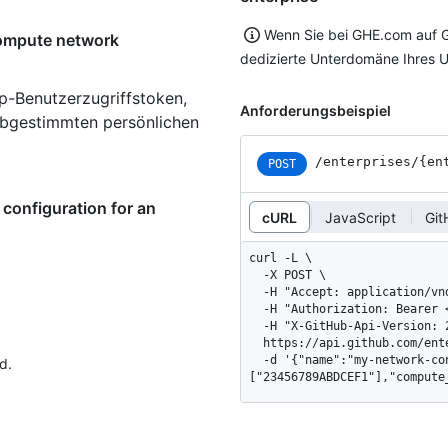
Wenn Sie bei GHE.com auf G
compute network
dedizierte Unterdomäne Ihres 
p-Benutzerzugriffstoken,
Anforderungsbeispiel
 abgestimmten persönlichen
/enterprises
/{en
POST
configuration for an
cURL
JavaScript
Git
curl -L \

  -X POST \

  -H "Accept: application/vnd.github+json" \

  -H "Authorization: Bearer <YOUR-TOKEN>" \

  -H "X-GitHub-Api-Version: 2026-03-10" \

  https://api.github.com/enterprises/ENTERPRISE/network-configurations \

  -d '{"name":"my-network-configuration","network_settings_ids":
d.
["23456789ABDCEF1"],"compute