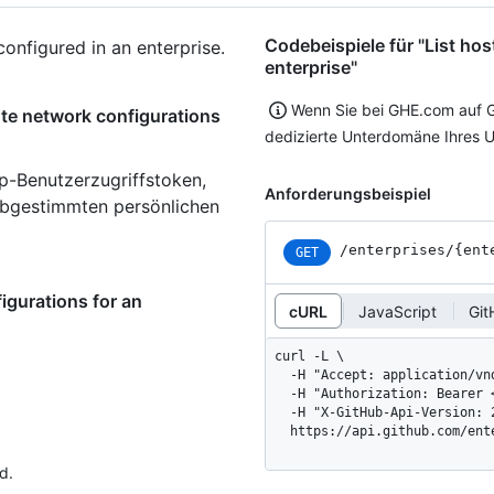
Codebeispiele für "List ho
onfigured in an enterprise.
enterprise"
Wenn Sie bei GHE.com auf G
ute network configurations
dedizierte Unterdomäne Ihres 
p-Benutzerzugriffstoken,
Anforderungsbeispiel
 abgestimmten persönlichen
/enterprises
/{ent
GET
igurations for an
cURL
JavaScript
Git
curl -L \

  -H "Accept: application/vnd.github+json" \

  -H "Authorization: Bearer <YOUR-TOKEN>" \

  -H "X-GitHub-Api-Version: 2026-03-10" \

  https://api.github.com/en
d.