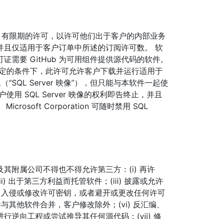
税、有限期的许可，以许可他们出于客户的内部业务
并且仅适用于客户订单中所述的订阅许可数。 软
可证需要 GitHub 为可用组件提供源代码的软件。
规定的条件下，此许可允许客户下载并运行适用于
容器映像（“SQL Server 映像”），但只能与本软件一起使
 SQL Server 映像的权利即告终止，并且
rosoft Corporation 可随时禁用 SQL
其附属公司不得也不得允许第三方：(i) 再许
 出于第三方利益而托管软件；(iii) 披露或允许
v) 入侵或修改许可密钥，或者避开或更改任何许可
与其他软件合并，客户修改除外；(vi) 反汇编、
逆向工程或尝试推导其任何源代码；(vii) 修