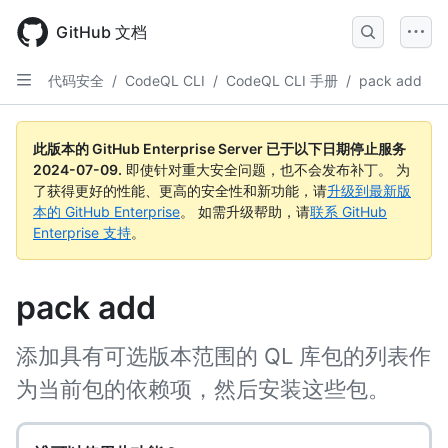
Skip
to
GitHub 文档
main
content
代码安全
/
CodeQL CLI
/
CodeQL CLI 手册
/
pack add
此版本的 GitHub Enterprise Server 已于以下日期停止服务
2024-07-09
.
即使针对重大安全问题，也不会发布补丁。 为
了获得更好的性能、更高的安全性和新功能，请
升级到最新版
本的 GitHub Enterprise
。 如需升级帮助，请
联系 GitHub
Enterprise 支持
。
pack add
添加具有可选版本范围的 QL 库包的列表作
为当前包的依赖项，然后安装这些包。