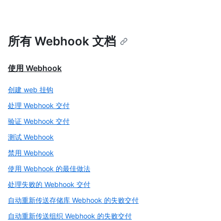
所有 Webhook 文档
使用 Webhook
创建 web 挂钩
处理 Webhook 交付
验证 Webhook 交付
测试 Webhook
禁用 Webhook
使用 Webhook 的最佳做法
处理失败的 Webhook 交付
自动重新传送存储库 Webhook 的失败交付
自动重新传送组织 Webhook 的失败交付