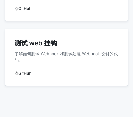
@GitHub
测试 web 挂钩
了解如何测试 Webhook 和测试处理 Webhook 交付的代
码。
@GitHub