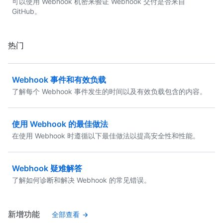
可以使用 Webhook 机密来验证 Webhook 交付是否来自
GitHub。
热门
Webhook 事件和有效负载
了解每个 Webhook 事件发生的时间以及有效负载包含的内容。
使用 Webhook 的最佳做法
在使用 Webhook 时遵循以下最佳做法以提高安全性和性能。
Webhook 疑难解答
了解如何诊断和解决 Webhook 的常见错误。
新增功能
全部查看