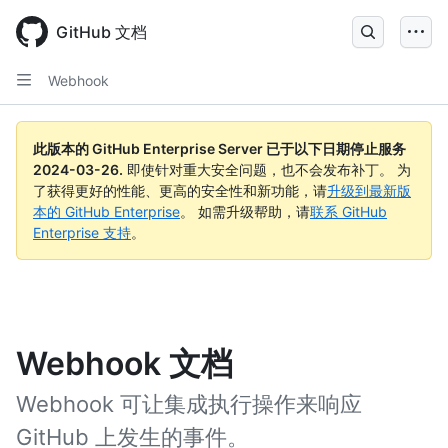
Skip
to
GitHub 文档
main
content
Webhook
此版本的 GitHub Enterprise Server 已于以下日期停止服务
2024-03-26
.
即使针对重大安全问题，也不会发布补丁。 为
了获得更好的性能、更高的安全性和新功能，请
升级到最新版
本的 GitHub Enterprise
。 如需升级帮助，请
联系 GitHub
Enterprise 支持
。
Webhook 文档
Webhook 可让集成执行操作来响应
GitHub 上发生的事件。