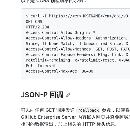
以下是 CORS 预检请求的示例：
$ 
curl -I http(s)://<em>HOSTNAME</em>/api/v3
OPTIONS
HTTP/2 204

Access-Control-Allow-Origin: *

Access-Control-Allow-Headers: Authorization,
Since, If-None-Match, If-Unmodified-Since, X-
Access-Control-Allow-Methods: GET, POST, PATC
Access-Control-Expose-Headers: ETag, Link, X
ratelimit-remaining, x-ratelimit-reset, X-OA
Poll-Interval

JSON-P 回调
可以向任何 GET 调用发送
参数，以便将结
?callback
GitHub Enterprise Server 内容嵌入网页
相同的数据输出，加上相关的 HTTP 标头信息。