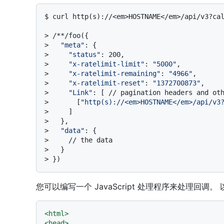
$ 
curl http(s)://<em>HOSTNAME</em>/api/v3?ca
> 
/**/foo({
> 
"meta"
: {
> 
"status"
: 200,
> 
"x-ratelimit-limit"
: 
"5000"
,
> 
"x-ratelimit-remaining"
: 
"4966"
,
> 
"x-ratelimit-reset"
: 
"1372700873"
,
> 
"Link"
: [ // pagination headers and ot
> 
      [
"http(s)://<em>HOSTNAME</em>/api/v3
> 
    ]
> 
  },
> 
"data"
: {
> 
    // the data
> 
  }
> 
})
您可以编写一个 JavaScript 处理程序来处理回
<
html
>
<
head
>