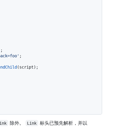
;

back=foo'
;

endChild
除外。
标头已预先解析，并以
ink
Link