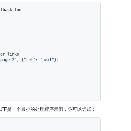
llback=foo
her links
?page=2"
, {
"rel"
: 
"next"
}]
调。 以下是一个最小的处理程序示例，你可以尝试：