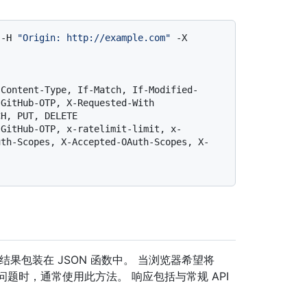
 -H 
"Origin: http://example.com"
 -X 
 Content-Type, If-Match, If-Modified-
GitHub-OTP, X-Requested-With

H, PUT, DELETE

-GitHub-OTP, x-ratelimit-limit, x-
uth-Scopes, X-Accepted-OAuth-Scopes, X-
果包装在 JSON 函数中。 当浏览器希望将
并避免跨域问题时，通常使用此方法。 响应包括与常规 API