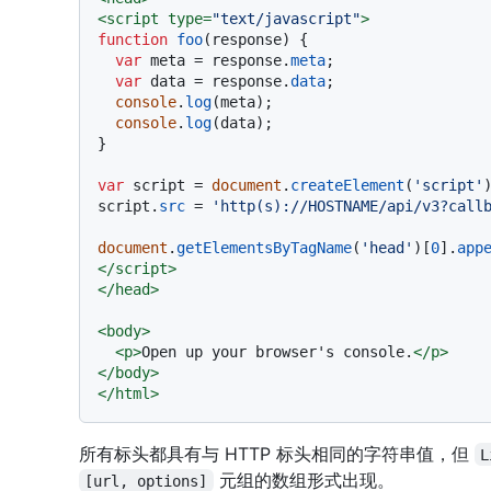
<
script
type
=
"text/javascript"
>
function
foo
(
response
) {

var
 meta = response.
meta
;

var
 data = response.
data
;

console
.
log
(meta);

console
.
log
(data);

}

var
 script = 
document
.
createElement
(
'script'
)
script.
src
 = 
'http(s)://HOSTNAME/api/v3?call
document
.
getElementsByTagName
(
'head'
)[
0
].
app
</
script
>
</
head
>
<
body
>
<
p
>
Open up your browser's console.
</
p
>
</
body
>
</
html
>
所有标头都具有与 HTTP 标头相同的字符串值，但
L
元组的数组形式出现。
[url, options]