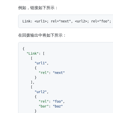
例如，链接如下所示：
在回拨输出中将如下所示：
{
"Link"
:
[
[
"url1"
,
{
"rel"
:
"next"
}
]
,
[
"url2"
,
{
"rel"
:
"foo"
,
"bar"
:
"baz"
}