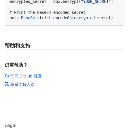
encrypted_secret = box.encrypt(
"YOUR_SECRET"
)

# Print the base64 encoded secret
puts 
Base64
帮助和支持
仍需帮助？
询问 GitHub 社区
联系支持人员
Legal