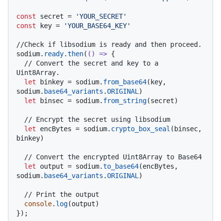
const
 secret = 
'YOUR_SECRET'
const
 key = 
'YOUR_BASE64_KEY'
//Check if libsodium is ready and then proceed.
sodium.
ready
.
then
(
() =>
 {

// Convert the secret and key to a 
Uint8Array.
let
 binkey = sodium.
from_base64
(key, 
sodium.
base64_variants
.
ORIGINAL
)

let
 binsec = sodium.
from_string
(secret)

// Encrypt the secret using libsodium
let
 encBytes = sodium.
crypto_box_seal
(binsec, 
binkey)

// Convert the encrypted Uint8Array to Base64
let
 output = sodium.
to_base64
(encBytes, 
sodium.
base64_variants
.
ORIGINAL
)

// Print the output
console
.
log
(output)
