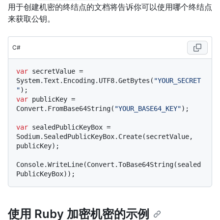
用于创建机密的终结点的文档将告诉你可以使用哪个终结点
来获取公钥。
C#
var
 secretValue = 
System.Text.Encoding.UTF8.GetBytes(
"YOUR_SECRET
"
var
 publicKey = 
Convert.FromBase64String(
"YOUR_BASE64_KEY"
);

var
 sealedPublicKeyBox = 
Sodium.SealedPublicKeyBox.Create(secretValue, 
publicKey);

Console.WriteLine(Convert.ToBase64String(sealed
使用 Ruby 加密机密的示例