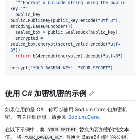
"""Encrypt a Unicode string using the public 
key."""
  public_key = 
public.PublicKey(public_key.encode(
"utf-8"
), 
encoding.Base64Encoder())

  sealed_box = public.SealedBox(public_key)

  encrypted = 
sealed_box.encrypt(secret_value.encode(
"utf-
8"
))

return
 b64encode(encrypted).decode(
"utf-8"
)

encrypt(
"YOUR_BASE64_KEY"
, 
"YOUR_SECRET"
使用 C# 加密机密的示例
如果使用的是 C#，你可以使用 Sodium.Core 包加密机
密。 有关详细信息，请参阅
Sodium.Core
。
在以下示例中，将
替换为要加密的纯文本
YOUR_SECRET
值。 将
替换为 Base64 编码的公钥。
YOUR_BASE64_KEY