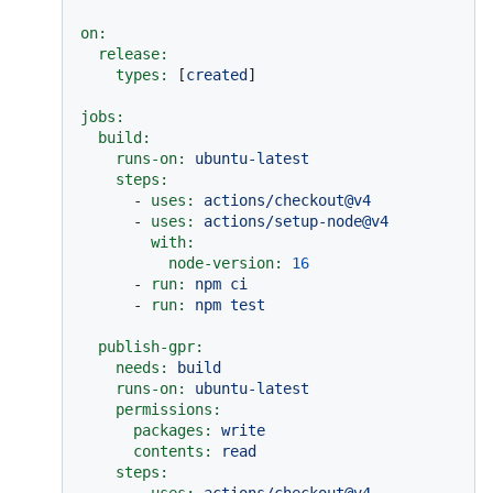
on:
release:
types:
 [
created
]

jobs:
build:
runs-on:
ubuntu-latest
steps:
-
uses:
actions/checkout@v4
-
uses:
actions/setup-node@v4
with:
node-version:
16
-
run:
npm
ci
-
run:
npm
test
publish-gpr:
needs:
build
runs-on:
ubuntu-latest
permissions:
packages:
write
contents:
read
steps: