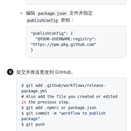
编辑
文件并指定
package.json
密钥：
publishConfig
"publishConfig": {

  "@YOUR-USERNAME:registry": 
"https://npm.pkg.github.com"

提交并推送更改到 GitHub。
$ 
git add .github/workflows/release-
package.yml
# 
Also add the file you created or edited 
in
 the previous step.
$ 
git add .npmrc or package.json
$ 
git commit -m 
"workflow to publish 
package"
$ 
git push