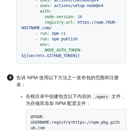
-
uses:
actions/checkout@v4
-
uses:
actions/setup-node@v4
with:
node-version:
16
registry-url:
https://npm.YOUR-
HOSTNAME.com/
-
run:
npm
ci
-
run:
npm
publish
env:
NODE_AUTH_TOKEN:
${{secrets.GITHUB_TOKEN}}
告诉 NPM 使用以下方法之一发布包的范围和注册
表：
在根目录中创建包含以下内容的
文件，
.npmrc
为存储库添加 NPM 配置文件：
@YOUR-
USERNAME:registry=https://npm.pkg.gith