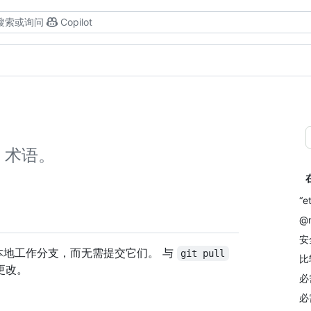
搜索或询问
Copilot
b 术语。
“e
@m
安
地工作分支，而无需提交它们。 与
git pull
比
更改。
必
必