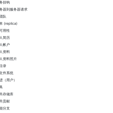
务挂钩
务器到服务器请求
团队
 (replica)
可用性
人简历
人帐户
人资料
人资料照片
目录
文件系统
进（用户）
具
共存储库
共贡献
能分支