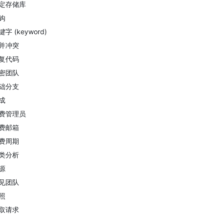
定存储库
钩
键字 (keyword)
并冲突
复代码
密团队
础分支
成
费管理员
费邮箱
费周期
类分析
源
见团队
照
取请求