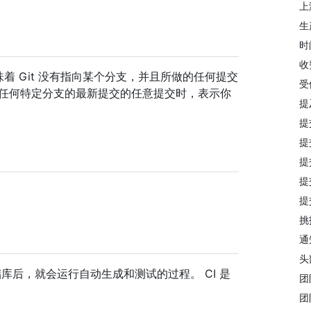
上
生
时
收
味着 Git 没有指向某个分支，并且所做的任何提交
受
于任何特定分支的最新提交的任意提交时，表示你
提
提交
提
提
提
提
挑
通
头
存储库后，就会运行自动生成和测试的过程。 CI 是
团
团