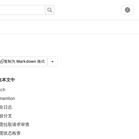
复制为 Markdown 格式
在本文中
tch
ention
全日志
较分支
需拉取请求审查
需状态检查