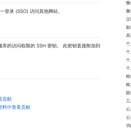
服
一登录 (SSO) 访问其他网站。
服
父
副本
高
个
储库的访问权限的 SSH 密钥。 此密钥直接附加到
个
个
个
根
根
跟
看贡献
工
资料中查看贡献
公
公
功