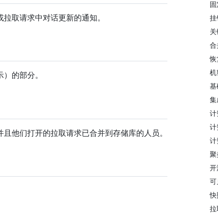
固
或拉取请求中对话更新的通知。
挂
关
合
恢
机
示）的部分。
基
集
计
计
并且他们打开的拉取请求已合并到存储库的人员。
计
聚
开
可
快
拉