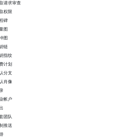
取请求审查
取权限
程碑
量图
冲图
钥链
钥指纹
费计划
认分支
认肖像
录
业帐户
出
套团队
制推送
游