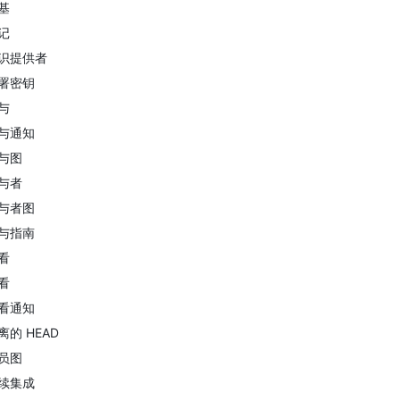
基
记
识提供者
署密钥
与
与通知
与图
与者
与者图
与指南
看
看
看通知
离的 HEAD
员图
续集成