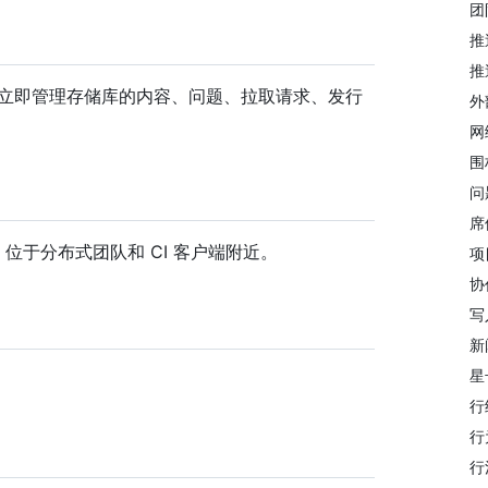
团
推
推
够立即管理存储库的内容、问题、拉取请求、发行
外
网
围
问
席
镜像，位于分布式团队和 CI 客户端附近。
项
协
写
新
星
行
行
行