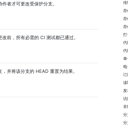
传
协作者才可更改受保护分支。
存
存
存
打
改前，所有必需的 CI 测试都已通过。
代
代
单
电
，并将该分支的 HEAD 重置为结果。
订
读
发
访
非
分
分