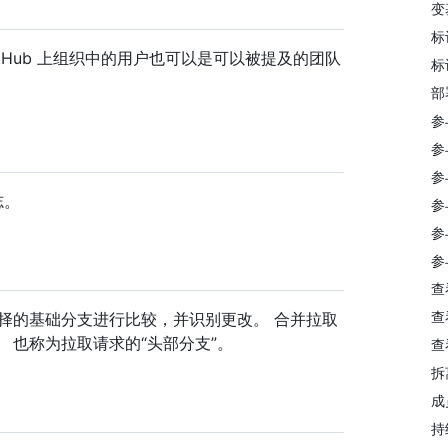
变
标
GitHub 上组织中的用户也可以是可以被提及的团队
标
部
参
参
参
志。
参
参
参
查
查
择的基础分支进行比较，并识别更改。 合并拉取
 也称为拉取请求的“头部分支”。
查
拆
成
持