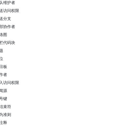
队维护者
送访问权限
送分支
部协作者
络图
栏代码块
题
位
目板
作者
入访问权限
闻源
号键
结束符
为准则
注释