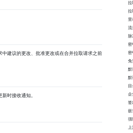
拉
拉
里
流
脉
密
密
求中建议的更改、批准更改或在合并拉取请求之前
免
默
默
目
企
更新时接收通知。
签
嵌
强
上