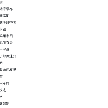
输
储库缓存
储库图
储库维护者
卡图
码频率图
码所有者
一登录
子邮件通知
阅
取访问权限
布
问令牌
快进
支
支限制