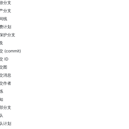
游分支
产分支
间线
费计划
保护分支
及
 (commit)
交 ID
交图
交消息
交作者
拣
知
部分支
队
队计划