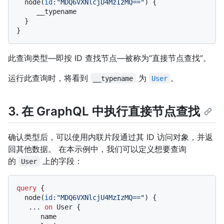
  node
(
id
:
"MDQ6VXNlcjU4MzIzMQ=="
)
{
     __typename

}
}
此查询类型—即按 ID 查找节点—被称为“直接节点查找”。
运行此查询时，将看到
为
。
__typename
User
3. 在 GraphQL 中执行直接节点查找
确认类型后，可以使用内联片段通过其 ID 访问对象，并返
回其他数据。 在本示例中，我们可以定义想要查询
的
上的字段：
User
query
{
  node
(
id
:
"MDQ6VXNlcjU4MzIzMQ=="
)
{
...
on
 User 
{
      name
