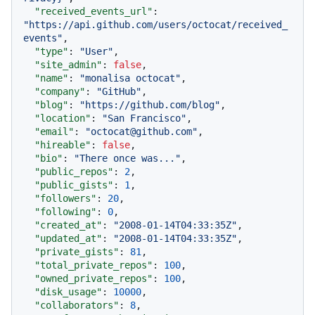
"received_events_url"
:
"https://api.github.com/users/octocat/received_
events"
,
"type"
:
"User"
,
"site_admin"
:
false
,
"name"
:
"monalisa octocat"
,
"company"
:
"GitHub"
,
"blog"
:
"https://github.com/blog"
,
"location"
:
"San Francisco"
,
"email"
:
"octocat@github.com"
,
"hireable"
:
false
,
"bio"
:
"There once was..."
,
"public_repos"
:
2
,
"public_gists"
:
1
,
"followers"
:
20
,
"following"
:
0
,
"created_at"
:
"2008-01-14T04:33:35Z"
,
"updated_at"
:
"2008-01-14T04:33:35Z"
,
"private_gists"
:
81
,
"total_private_repos"
:
100
,
"owned_private_repos"
:
100
,
"disk_usage"
:
10000
,
"collaborators"
:
8
,