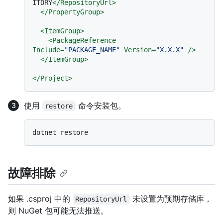
ITORY
</
RepositoryUrl
>
</
PropertyGroup
>
<
ItemGroup
>
<
PackageReference
Include
=
"PACKAGE_NAME"
Version
=
"X.X.X"
 />
</
ItemGroup
>
</
Project
>
使用
命令安装包。
restore
故障排除
如果 .csproj 中的
未设置为预期存储库，
RepositoryUrl
则 NuGet 包可能无法推送。