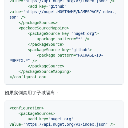
value
=
"https://api.nuget.org/v3/index.json"
 />
<
add
key
=
"github"
value
=
"https://nuget.HOSTNAME/NAMESPACE/index.j
son"
 />
</
packageSources
>
<
packageSourceMapping
>
<
packageSource
key
=
"nuget.org"
>
<
package
pattern
=
"*"
 />
</
packageSource
>
<
packageSource
key
=
"github"
>
<
package
pattern
=
"PACKAGE-ID-
PREFIX.*"
 />
</
packageSource
>
</
packageSourceMapping
>
</
configuration
>
如果实例禁用了子域隔离：
<
configuration
>
<
packageSources
>
<
add
key
=
"nuget.org"
value
=
"https://api.nuget.org/v3/index.json"
 />