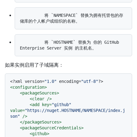
          将 `NAMESPACE` 替换为拥有托管包的存
          将 `HOSTNAME` 替换为 你的 GitHub 
如果实例启用了子域隔离：
<?xml version=
"1.0"
 encoding=
"utf-8"
?>
<
configuration
>
<
packageSources
>
<
clear
 />
<
add
key
=
"github"
value
=
"https://nuget.HOSTNAME/NAMESPACE/index.j
son"
 />
</
packageSources
>
<
packageSourceCredentials
>
<
github
>