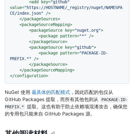
<
add
key
=
"github"
value
=
"https://HOSTNAME/_registry/nuget/NAMESPA
CE/index.json"
 />
</
packageSources
>
<
packageSourceMapping
>
<
packageSource
key
=
"nuget.org"
>
<
package
pattern
=
"*"
 />
</
packageSource
>
<
packageSource
key
=
"github"
>
<
package
pattern
=
"PACKAGE-ID-
PREFIX.*"
 />
</
packageSource
>
</
packageSourceMapping
>
</
configuration
>
NuGet 使用
最具体的匹配模式
，因此匹配的包仅从
GitHub Packages 提取，而所有其他包则从
PACKAGE-ID-
提取。这也有助于防止依赖项混淆攻击，确保您
PREFIX.*
的专用包只能来自 GitHub Packages 源。
其他阅读材料