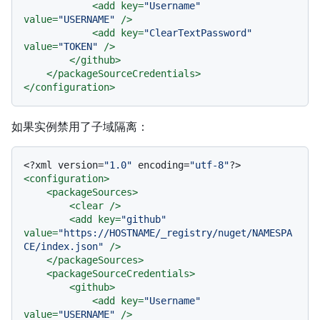
<
add
key
=
"Username"
value
=
"USERNAME"
 />
<
add
key
=
"ClearTextPassword"
value
=
"TOKEN"
 />
</
github
>
</
packageSourceCredentials
>
</
configuration
>
如果实例禁用了子域隔离：
<?xml version=
"1.0"
 encoding=
"utf-8"
?>
<
configuration
>
<
packageSources
>
<
clear
 />
<
add
key
=
"github"
value
=
"https://HOSTNAME/_registry/nuget/NAMESPA
CE/index.json"
 />
</
packageSources
>
<
packageSourceCredentials
>
<
github
>
<
add
key
=
"Username"
value
=
"USERNAME"
 />