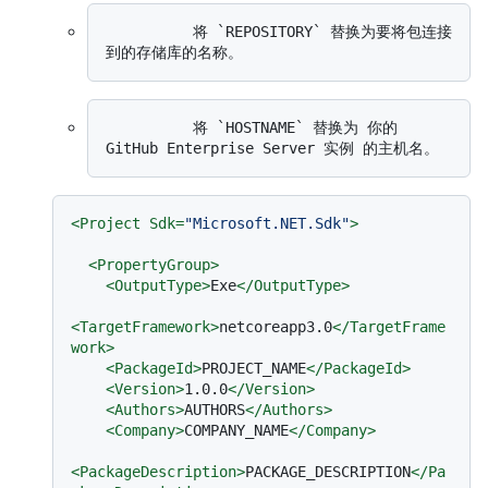
          将 `REPOSITORY` 替换为要将包连接
          将 `HOSTNAME` 替换为 你的 
<
Project
Sdk
=
"Microsoft.NET.Sdk"
>
<
PropertyGroup
>
<
OutputType
>
Exe
</
OutputType
>
<
TargetFramework
>
netcoreapp3.0
</
TargetFrame
work
>
<
PackageId
>
PROJECT_NAME
</
PackageId
>
<
Version
>
1.0.0
</
Version
>
<
Authors
>
AUTHORS
</
Authors
>
<
Company
>
COMPANY_NAME
</
Company
>
<
PackageDescription
>
PACKAGE_DESCRIPTION
</
Pa