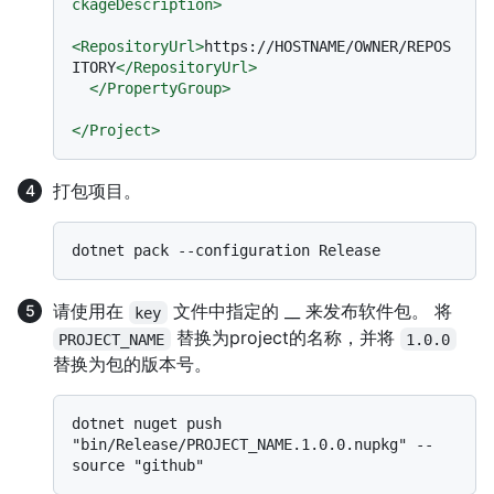
ckageDescription
>
<
RepositoryUrl
>
https://HOSTNAME/OWNER/REPOS
ITORY
</
RepositoryUrl
>
</
PropertyGroup
>
</
Project
>
打包项目。
请使用在
文件中指定的 __ 来发布软件包。 将
key
替换为project的名称，并将
PROJECT_NAME
1.0.0
替换为包的版本号。
dotnet nuget push 
"bin/Release/PROJECT_NAME.1.0.0.nupkg" --