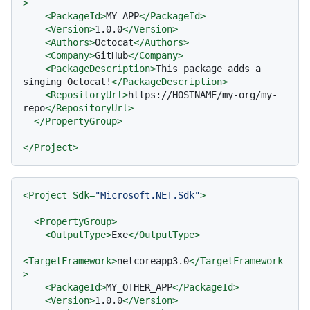
>
<
PackageId
>
MY_APP
</
PackageId
>
<
Version
>
1.0.0
</
Version
>
<
Authors
>
Octocat
</
Authors
>
<
Company
>
GitHub
</
Company
>
<
PackageDescription
>
This package adds a 
singing Octocat!
</
PackageDescription
>
<
RepositoryUrl
>
https://HOSTNAME/my-org/my-
repo
</
RepositoryUrl
>
</
PropertyGroup
>
</
Project
>
<
Project
Sdk
=
"Microsoft.NET.Sdk"
>
<
PropertyGroup
>
<
OutputType
>
Exe
</
OutputType
>
<
TargetFramework
>
netcoreapp3.0
</
TargetFramework
>
<
PackageId
>
MY_OTHER_APP
</
PackageId
>
<
Version
>
1.0.0
</
Version
>