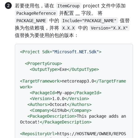
若要使用包，请在
project 文件中添加
ItemGroup
并配置 __ 字段。 将
PackageReference
中的
值替
PACKAGE_NAME
Include="PACKAGE_NAME"
换为包依赖项，并将
中的
X.X.X
Version="X.X.X"
值替换为要使用的包的版本：
<
Project
Sdk
=
"Microsoft.NET.Sdk"
>
<
PropertyGroup
>
<
OutputType
>
Exe
</
OutputType
>
<
TargetFramework
>
netcoreapp3.0
</
TargetFrame
work
>
<
PackageId
>
My-app
</
PackageId
>
<
Version
>
1.0.0
</
Version
>
<
Authors
>
Octocat
</
Authors
>
<
Company
>
GitHub
</
Company
>
<
PackageDescription
>
This package adds an 
Octocat!
</
PackageDescription
>
<
RepositoryUrl
>
https://HOSTNAME/OWNER/REPOS