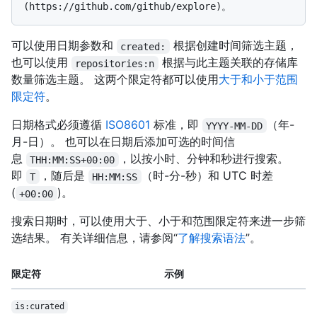
可以使用日期参数和
根据创建时间筛选主题，
created:
也可以使用
根据与此主题关联的存储库
repositories:n
数量筛选主题。 这两个限定符都可以使用
大于和小于范围
限定符
。
日期格式必须遵循
ISO8601
标准，即
（年-
YYYY-MM-DD
月-日）。 也可以在日期后添加可选的时间信
息
，以按小时、分钟和秒进行搜索。
THH:MM:SS+00:00
即
，随后是
（时-分-秒）和 UTC 时差
T
HH:MM:SS
(
)。
+00:00
搜索日期时，可以使用大于、小于和范围限定符来进一步筛
选结果。 有关详细信息，请参阅“
了解搜索语法
”。
限定符
示例
is:curated