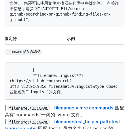
文件。 您还可以使用文件查找器在仓库中查找文件。 有关详
细信息，请参阅“[AUTOTITLE](/search-
github/searching-on-github/finding-files-on-
限定符
示例
filename:
FILENAME
          [

          **filename:linguist**]
(https://github.com/search?
utf8=%E2%9C%93&q=filename%3Alinguist&type=Code) 
|
|
filename:.vimrc commands
匹配
filename:
FILENAME
具有“commands”一词的 .vimrc 文件。
|
|
filename:test_helper path:test
filename:
FILENAME
language:ruby
匹配 test 目录中名为 test_helper 的