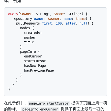
标。 例如：
query
(
$owner
: String
!
, 
$name
: String
!
)
{
  repository
(
owner
:
$owner
, 
name
:
$name
) 
{
    pullRequests
(
first
:
100
, 
after
:
null
)
{
      nodes 
{
        createdAt

        number

        title

}
      pageInfo 
{
        endCursor

        startCursor

        hasNextPage

        hasPreviousPage

}
}
}
}
在此示例中，
提供了页面上第一项
pageInfo.startCursor
的游标。
提供了页面上最后一项的
pageInfo.endCursor