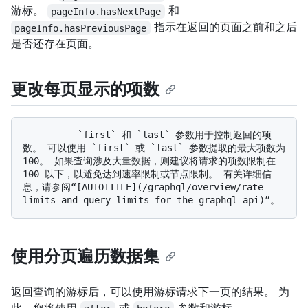
游标。
和
pageInfo.hasNextPage
指示在返回的页面之前和之后
pageInfo.hasPreviousPage
是否还存在页面。
更改每页显示的项数
          `first` 和 `last` 参数用于控制返回的项
数。 可以使用 `first` 或 `last` 参数提取的最大项数为 
100。 如果查询涉及大量数据，则建议将请求的项数限制在 
100 以下，以避免达到速率限制或节点限制。 有关详细信
息，请参阅“[AUTOTITLE](/graphql/overview/rate-
使用分页遍历数据集
返回查询的游标后，可以使用游标请求下一页的结果。 为
此，您将使用
或
参数和游标。