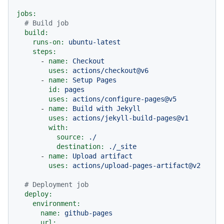
jobs:
# Build job
build:
runs-on:
ubuntu-latest
steps:
-
name:
Checkout
uses:
actions/checkout@v6
-
name:
Setup
Pages
id:
pages
uses:
actions/configure-pages@v5
-
name:
Build
with
Jekyll
uses:
actions/jekyll-build-pages@v1
with:
source:
./
destination:
./_site
-
name:
Upload
artifact
uses:
actions/upload-pages-artifact@v2
# Deployment job
deploy:
environment:
name:
github-pages
url: