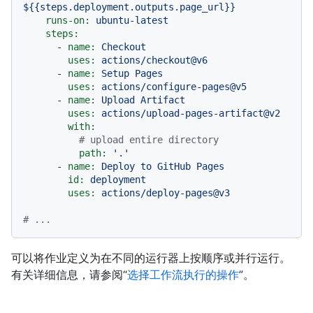
${{steps.deployment.outputs.page_url}}
runs-on:
ubuntu-latest
steps:
-
name:
Checkout
uses:
actions/checkout@v6
-
name:
Setup
Pages
uses:
actions/configure-pages@v5
-
name:
Upload
Artifact
uses:
actions/upload-pages-artifact@v2
with:
# upload entire directory
path:
'.'
-
name:
Deploy
to
GitHub
Pages
id:
deployment
uses:
actions/deploy-pages@v3
# ...
可以将作业定义为在不同的运行器上按顺序或并行运行。
有关详细信息，请参阅“
选择工作流执行的操作
”。