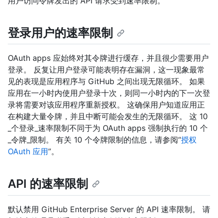
用户访问令牌发出的 API 请求受到速率限制。
登录用户的速率限制
OAuth apps 应始终对其令牌进行缓存，并且很少需要用户
登录。 反复让用户登录可能表明存在漏洞，这一现象最常
见的表现是应用程序与 GitHub 之间出现无限循环。 如果
应用在一小时内使用户登录十次，则同一小时内的下一次登
录将需要对该应用程序重新授权。 这确保用户知道应用正
在构建大量令牌，并且中断可能会发生的无限循环。 这 10
_个登录_速率限制不同于为 OAuth apps 强制执行的 10 个
_令牌_限制。 有关 10 个令牌限制的信息，请参阅“
授权
OAuth 应用
”。
API 的速率限制
默认禁用 GitHub Enterprise Server 的 API 速率限制。 请