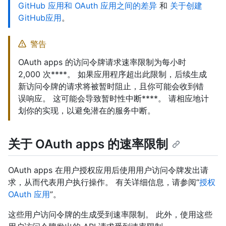
GitHub 应用和 OAuth 应用之间的差异
和
关于创建
GitHub应用
。
警告
OAuth apps 的访问令牌请求速率限制为每小时
2,000 次****。 如果应用程序超出此限制，后续生成
新访问令牌的请求将被暂时阻止，且你可能会收到错
误响应。 这可能会导致暂时性中断****。 请相应地计
划你的实现，以避免潜在的服务中断。
关于 OAuth apps 的速率限制
OAuth apps 在用户授权应用后使用用户访问令牌发出请
求，从而代表用户执行操作。 有关详细信息，请参阅“
授权
OAuth 应用
”。
这些用户访问令牌的生成受到速率限制。 此外，使用这些