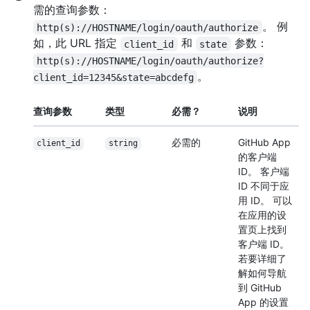
需的查询参数：
。 例
http(s)://HOSTNAME/login/oauth/authorize
如，此 URL 指定
和
参数：
client_id
state
http(s)://HOSTNAME/login/oauth/authorize?
。
client_id=12345&state=abcdefg
查询参数
类型
必需？
说明
必需的
GitHub App
client_id
string
的客户端
ID。 客户端
ID 不同于应
用 ID。 可以
在应用的设
置页上找到
客户端 ID。
若要详细了
解如何导航
到 GitHub
App 的设置