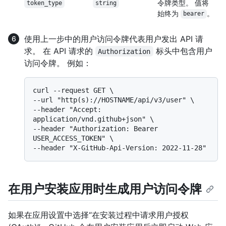
令牌类型。 值将
token_type
string
始终为
。
bearer
使用上一步中的用户访问令牌代表用户发出 API 请
求。 在 API 请求的
标头中包含用户
Authorization
访问令牌。 例如：
curl --request GET \

--url "http(s)://HOSTNAME/api/v3/user" \

--header "Accept: 
application/vnd.github+json" \

--header "Authorization: Bearer 
USER_ACCESS_TOKEN" \

在用户安装应用时生成用户访问令牌
如果在应用设置中选择“在安装过程中请求用户授权