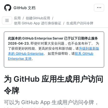
Skip
to
GitHub 文档
main
content
应用
/
创建GitHub应用
/
使用 GitHub App 进行身份验证
/
生成用户访问令牌
此版本的 GitHub Enterprise Server 已于以下日期停止服务
2026-04-23
.
即使针对重大安全问题，也不会发布补丁。 为
了获得更好的性能、更高的安全性和新功能，请
升级到最新版
本的 GitHub Enterprise
。 如需升级帮助，请
联系 GitHub
Enterprise 支持
。
为 GitHub 应用生成用户访问
令牌
可以为 GitHub App 生成用户访问令牌，