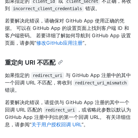
如果指定的
或
不正确，将收
client_id
client_secret
到
错误。
incorrect_client_credentials
若要解决此错误，请确保对 GitHub App 使用正确的凭
据。 可以在 GitHub App 的设置页面上找到客户端 ID 和
客户端密码。 若要详细了解如何导航到 GitHub App 设置
页面，请参阅“
修改GitHub应用注册
”。
重定向 URI 不匹配
如果指定的
与 GitHub App 注册中的其中
redirect_uri
一个回调 URL 不匹配，将收到
redirect_uri_mismatch
错误。
若要解决此错误，请提供与 GitHub App 注册的其中一个
回调 URL 匹配的
，或省略此参数以默认为
redirect_uri
GitHub App 注册中列出的第一个回调 URL。 有关详细信
息，请参阅“
关于用户授权回调 URL
”。