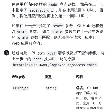
创建用户访问令牌的
查询参数。 如果在上一步
code
中指定了
，则会使用该回叫 URL。 否
redirect_uri
则，将使用应用设置页上的第一个回叫 URL。
如果在上一步中指定了
参数，GitHub 还将包
state
含
参数。 如果
参数与在上一步中发送
state
state
的
参数不匹配，则无法信任请求，应中止
state
Web 应用程序流。
通过向此 URL 发出
请求以及以下查询参数，将
POST
上一步中的
换为用户访问令牌：
code
http(s)://HOSTNAME/login/oauth/access_token
查询参数
类型
说明
必填。
GitHub
client_id
string
App 的客户端
ID。 客户端 ID 不
同于应用 ID。 可
以在应用的设置页