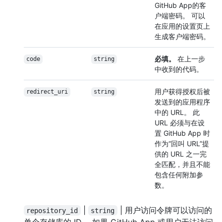
GitHub App的客
户端密码。 可以
在应用的设置页上
生成客户端密码。
必填。
在上一步
code
string
中收到的代码。
用户获得授权后被
redirect_uri
string
发送到的应用程序
中的 URL。 此
URL 必须与在设
置 GitHub App 时
作为“回叫 URL”提
供的 URL 之一完
全匹配，并且不能
包含任何附加参
数。
|
| 用户访问令牌可以访问的
repository_id
string
单个存储库的 ID。 如果 GitHub App 或用户无法访问