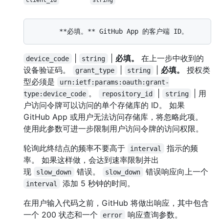
client_id
string
|
|
必填。
在上一步中收到的
device_code
string
设备验证码。
|
|
必填。
授权类
grant_type
string
型必须是
urn:ietf:params:oauth:grant-
。
|
| 用
type:device_code
repository_id
string
户访问令牌可以访问的单个存储库的 ID。 如果
GitHub App 或用户无法访问存储库，将忽略此项。
使用此参数可进一步限制用户访问令牌的访问权限。
轮询此终结点的频率不要高于
指示的频
interval
率。 如果这样做，会达到速率限制并出
现
错误。
错误响应向上一个
slow_down
slow_down
添加 5 秒钟的时间。
interval
在用户输入代码之前，GitHub 将做出响应，其中包含
一个 200 状态和一个
响应查询参数。
error