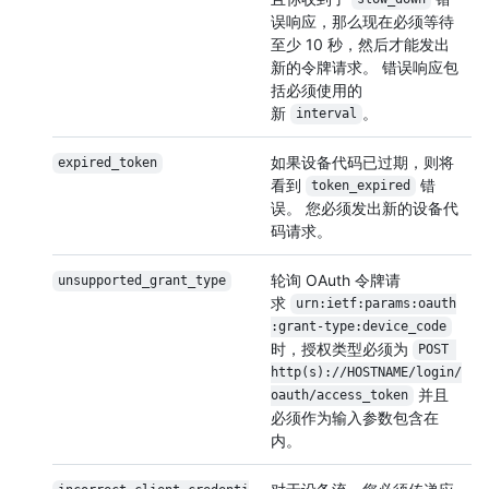
误响应，那么现在必须等待
至少 10 秒，然后才能发出
新的令牌请求。 错误响应包
括必须使用的
新
。
interval
如果设备代码已过期，则将
expired_token
看到
错
token_expired
误。 您必须发出新的设备代
码请求。
轮询 OAuth 令牌请
unsupported_grant_type
求
urn:ietf:params:oauth
:grant-type:device_code
时，授权类型必须为
POST 
http(s)://HOSTNAME/login/
并且
oauth/access_token
必须作为输入参数包含在
内。