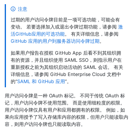
注意
过期的用户访问令牌目前是一项可选功能，可能会有
变动。 若要选择加入或退出令牌过期功能，请参阅
激
活GitHub应用的可选功能
。 有关详细信息，请参阅
GitHub 应用的用户到服务器访问令牌过期
。
如果用户报告在授权 GitHub App 后看不到其组织拥
有的资源，并且组织使用 SAML SSO，则指示用户在
重新授权之前为其组织启动活动的 SAML 会话。 有关
详细信息，请参阅 GitHub Enterprise Cloud 文档中
的“
SAML 和 GitHub 应用
”。
用户访问令牌是一种 OAuth 标记。 不同于传统 OAuth 标
记，用户访问令牌不使用范围。 而是使用细粒度的权限。
用户访问令牌仅具有用户和应用都拥有的权限。 例如，如
果向应用授予了写入存储库内容的权限，但用户只能读取内
容，则用户访问令牌也只能读取内容。