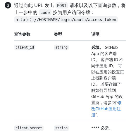
通过向此 URL 发出
请求以及以下查询参数，将
POST
上一步中的
换为用户访问令牌：
code
http(s)://HOSTNAME/login/oauth/access_token
查询参数
类型
说明
必填。
GitHub
client_id
string
App 的客户端
ID。 客户端 ID 不
同于应用 ID。 可
以在应用的设置页
上找到客户端
ID。 若要详细了
解如何导航到
GitHub App 的设
置页，请参阅“
修
改GitHub应用注
册
”。
**** 必需。
client_secret
string