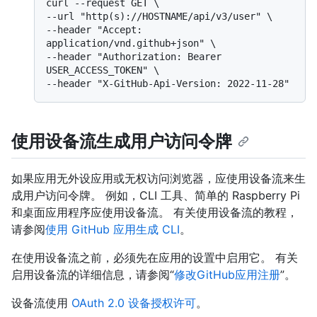
curl --request GET \

--url "http(s)://HOSTNAME/api/v3/user" \

--header "Accept: 
application/vnd.github+json" \

--header "Authorization: Bearer 
USER_ACCESS_TOKEN" \

使用设备流生成用户访问令牌
如果应用无外设应用或无权访问浏览器，应使用设备流来生
成用户访问令牌。 例如，CLI 工具、简单的 Raspberry Pi
和桌面应用程序应使用设备流。 有关使用设备流的教程，
请参阅
使用 GitHub 应用生成 CLI
。
在使用设备流之前，必须先在应用的设置中启用它。 有关
启用设备流的详细信息，请参阅“
修改GitHub应用注册
”。
设备流使用
OAuth 2.0 设备授权许可
。