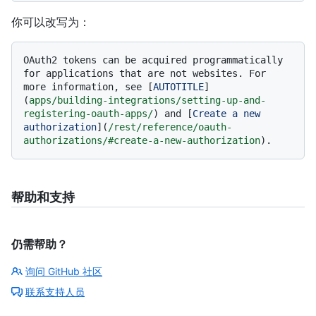
你可以改写为：
OAuth2 tokens can be acquired programmatically 
for applications that are not websites. For 
more information, see [
AUTOTITLE
]
(
apps/building-integrations/setting-up-and-
registering-oauth-apps/
) and [
Create a new 
authorization
](
/rest/reference/oauth-
authorizations/#create-a-new-authorization
帮助和支持
仍需帮助？
询问 GitHub 社区
联系支持人员