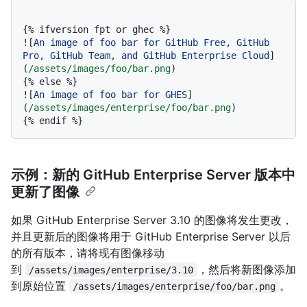
{% ifversion fpt or ghec %}

![
An image of foo bar for GitHub Free, GitHub 
Pro, GitHub Team, and GitHub Enterprise Cloud
]
(
/assets/images/foo/bar.png
)

{% else %}

![
An image of foo bar for GHES
]
(
/assets/images/enterprise/foo/bar.png
)

示例：新的 GitHub Enterprise Server 版本中
更新了图像
如果 GitHub Enterprise Server 3.10 的图像将发生更改，
并且更新后的图像将用于 GitHub Enterprise Server 以后
的所有版本，请将现有图像移动
到
，然后将新图像添加
/assets/images/enterprise/3.10
到原始位置
。
/assets/images/enterprise/foo/bar.png