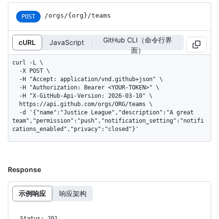
/orgs/{org}/teams
POST
GitHub CLI（命令行界
cURL
JavaScript
面）
curl -L \

  -X POST \

  -H "Accept: application/vnd.github+json" \

  -H "Authorization: Bearer <YOUR-TOKEN>" \

  -H "X-GitHub-Api-Version: 2026-03-10" \

  https://api.github.com/orgs/ORG/teams \

  -d '{"name":"Justice League","description":"A great 
team","permission":"push","notification_setting":"notifi
cations_enabled","privacy":"closed"}'
Response
示例响应
响应架构
Status: 201