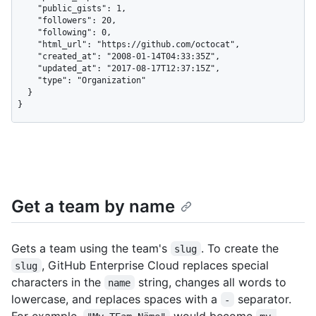
    "public_gists": 1,

    "followers": 20,

    "following": 0,

    "html_url": "https://github.com/octocat",

    "created_at": "2008-01-14T04:33:35Z",

    "updated_at": "2017-08-17T12:37:15Z",

    "type": "Organization"

  }

}
Get a team by name
Gets a team using the team's
. To create the
slug
, GitHub Enterprise Cloud replaces special
slug
characters in the
string, changes all words to
name
lowercase, and replaces spaces with a
separator.
-
For example,
would become