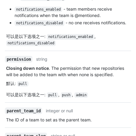
- team members receive
notifications_enabled
notifications when the team is @mentioned.
- no one receives notifications.
notifications_disabled
可以是以下选项之一
:
,
notifications_enabled
notifications_disabled
string
permission
Closing down notice
. The permission that new repositories
will be added to the team with when none is specified.
默认
:
pull
可以是以下选项之一
:
,
,
pull
push
admin
integer or null
parent_team_id
The ID of a team to set as the parent team.
string or null
parent_team_slug