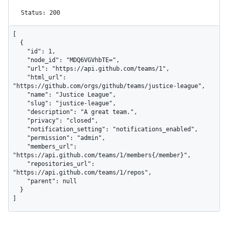
Status: 200
[

  {

    "id": 1,

    "node_id": "MDQ6VGVhbTE=",

    "url": "https://api.github.com/teams/1",

    "html_url": 
"https://github.com/orgs/github/teams/justice-league",

    "name": "Justice League",

    "slug": "justice-league",

    "description": "A great team.",

    "privacy": "closed",

    "notification_setting": "notifications_enabled",

    "permission": "admin",

    "members_url": 
"https://api.github.com/teams/1/members{/member}",

    "repositories_url": 
"https://api.github.com/teams/1/repos",

    "parent": null

  }

]