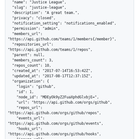
  "name": "Justice League",

  "slug": "justice-league",

  "description": "A great team.",

  "privacy": "closed",

  "notification_setting": "notifications_enabled",

  "permission": "admin",

  "members_url": 
"https://api.github.com/teams/1/members{/member}",

  "repositories_url": 
"https://api.github.com/teams/1/repos",

  "parent": null,

  "members_count": 3,

  "repos_count": 10,

  "created_at": "2017-07-14T16:53:42Z",

  "updated_at": "2017-08-17T12:37:15Z",

  "organization": {

    "login": "github",

    "id": 1,

    "node_id": "MDEyOk9yZ2FuaXphdGlvbjE=",

    "url": "https://api.github.com/orgs/github",

    "repos_url": 
"https://api.github.com/orgs/github/repos",

    "events_url": 
"https://api.github.com/orgs/github/events",

    "hooks_url": 
"https://api.github.com/orgs/github/hooks",
