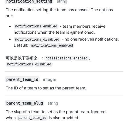
string
notification_setting
The notification setting the team has chosen. The options
are:
- team members receive
notifications_enabled
notifications when the team is @mentioned.
- no one receives notifications.
notifications_disabled
Default:
notifications_enabled
可以是以下选项之一
:
,
notifications_enabled
notifications_disabled
integer
parent_team_id
The ID of a team to set as the parent team.
string
parent_team_slug
The slug of a team to set as the parent team. Ignored
when
is also provided.
parent_team_id