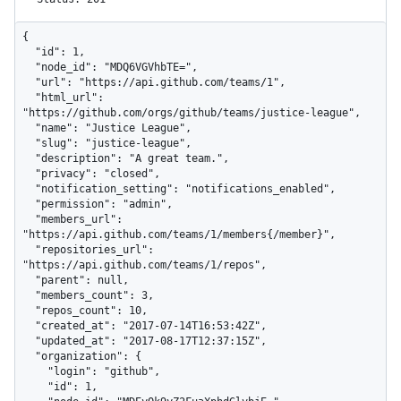
{

  "id": 1,

  "node_id": "MDQ6VGVhbTE=",

  "url": "https://api.github.com/teams/1",

  "html_url": 
"https://github.com/orgs/github/teams/justice-league",

  "name": "Justice League",

  "slug": "justice-league",

  "description": "A great team.",

  "privacy": "closed",

  "notification_setting": "notifications_enabled",

  "permission": "admin",

  "members_url": 
"https://api.github.com/teams/1/members{/member}",

  "repositories_url": 
"https://api.github.com/teams/1/repos",

  "parent": null,

  "members_count": 3,

  "repos_count": 10,

  "created_at": "2017-07-14T16:53:42Z",

  "updated_at": "2017-08-17T12:37:15Z",

  "organization": {

    "login": "github",

    "id": 1,
