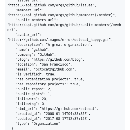
    "issues_url": 
"https://api.github.com/orgs/github/issues",

    "members_url": 
"https://api.github.com/orgs/github/members{/member}",

    "public_members_url": 
"https://api.github.com/orgs/github/public_members{/memb
er}",

    "avatar_url": 
"https://github.com/images/error/octocat_happy.gif",

    "description": "A great organization",

    "name": "github",

    "company": "GitHub",

    "blog": "https://github.com/blog",

    "location": "San Francisco",

    "email": "octocat@github.com",

    "is_verified": true,

    "has_organization_projects": true,

    "has_repository_projects": true,

    "public_repos": 2,

    "public_gists": 1,

    "followers": 20,

    "following": 0,

    "html_url": "https://github.com/octocat",

    "created_at": "2008-01-14T04:33:35Z",

    "updated_at": "2017-08-17T12:37:15Z",

    "type": "Organization"

  }
