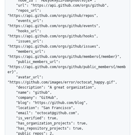
    "node_id": "MDEyOk9yZ2FuaXphdGlvbjE=",

    "url": "https://api.github.com/orgs/github",

    "repos_url": 
"https://api.github.com/orgs/github/repos",

    "events_url": 
"https://api.github.com/orgs/github/events",

    "hooks_url": 
"https://api.github.com/orgs/github/hooks",

    "issues_url": 
"https://api.github.com/orgs/github/issues",

    "members_url": 
"https://api.github.com/orgs/github/members{/member}",

    "public_members_url": 
"https://api.github.com/orgs/github/public_members{/memb
er}",

    "avatar_url": 
"https://github.com/images/error/octocat_happy.gif",

    "description": "A great organization",

    "name": "github",

    "company": "GitHub",

    "blog": "https://github.com/blog",

    "location": "San Francisco",

    "email": "octocat@github.com",

    "is_verified": true,

    "has_organization_projects": true,

    "has_repository_projects": true,

    "public_repos": 2,
