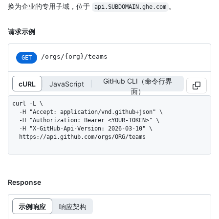
换为企业的专用子域，位于
。
api.SUBDOMAIN.ghe.com
请求示例
/orgs/{org}/teams
GET
GitHub CLI（命令行界
cURL
JavaScript
面）
curl -L \

  -H "Accept: application/vnd.github+json" \

  -H "Authorization: Bearer <YOUR-TOKEN>" \

  -H "X-GitHub-Api-Version: 2026-03-10" \

  https://api.github.com/orgs/ORG/teams
Response
示例响应
响应架构