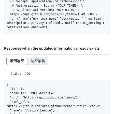
  -H "Accept: application/vnd.github+json" \

  -H "Authorization: Bearer <YOUR-TOKEN>" \

  -H "X-GitHub-Api-Version: 2026-03-10" \

  https://api.github.com/orgs/ORG/teams/TEAM_SLUG \

  -d '{"name":"new team name","description":"new team 
description","privacy":"closed","notification_setting":"
notifications_enabled"}'
Response when the updated information already exists
示例响应
响应架构
Status: 200
{

  "id": 1,

  "node_id": "MDQ6VGVhbTE=",

  "url": "https://api.github.com/teams/1",

  "html_url": 
"https://github.com/orgs/github/teams/justice-league",

  "name": "Justice League",
