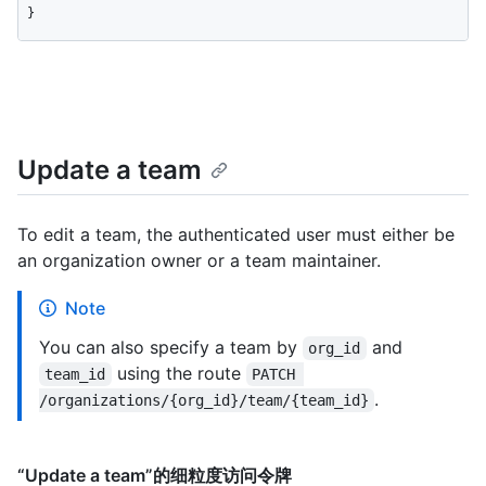
}
Update a team
To edit a team, the authenticated user must either be
an organization owner or a team maintainer.
Note
You can also specify a team by
and
org_id
using the route
team_id
PATCH 
.
/organizations/{org_id}/team/{team_id}
“Update a team”的细粒度访问令牌