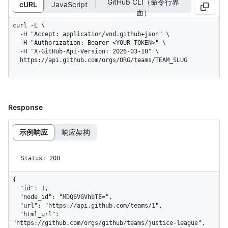
GitHub CLI（命令行界
cURL
JavaScript
面）
curl -L \

  -H "Accept: application/vnd.github+json" \

  -H "Authorization: Bearer <YOUR-TOKEN>" \

  -H "X-GitHub-Api-Version: 2026-03-10" \

  https://api.github.com/orgs/ORG/teams/TEAM_SLUG
Response
示例响应
响应架构
Status: 200
{

  "id": 1,

  "node_id": "MDQ6VGVhbTE=",

  "url": "https://api.github.com/teams/1",

  "html_url": 
"https://github.com/orgs/github/teams/justice-league",
