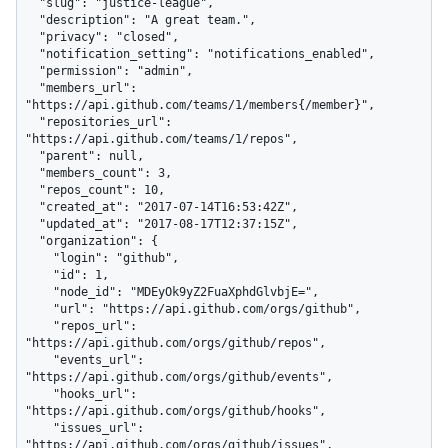
  "slug": "justice-league",

  "description": "A great team.",

  "privacy": "closed",

  "notification_setting": "notifications_enabled",

  "permission": "admin",

  "members_url": 
"https://api.github.com/teams/1/members{/member}",

  "repositories_url": 
"https://api.github.com/teams/1/repos",

  "parent": null,

  "members_count": 3,

  "repos_count": 10,

  "created_at": "2017-07-14T16:53:42Z",

  "updated_at": "2017-08-17T12:37:15Z",

  "organization": {

    "login": "github",

    "id": 1,

    "node_id": "MDEyOk9yZ2FuaXphdGlvbjE=",

    "url": "https://api.github.com/orgs/github",

    "repos_url": 
"https://api.github.com/orgs/github/repos",

    "events_url": 
"https://api.github.com/orgs/github/events",

    "hooks_url": 
"https://api.github.com/orgs/github/hooks",

    "issues_url": 
"https://api.github.com/orgs/github/issues",
