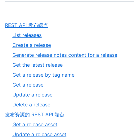
,
REST API 发布端点
1
,
List releases
of
1
,
Create a release
2
of
2
,
Generate release notes content for a release
8
of
3
,
Get the latest release
8
of
4
,
Get a release by tag name
8
of
5
,
Get a release
8
of
6
,
Update a release
8
of
7
,
Delete a release
8
of
8
,
发布资源的 REST API 端点
8
of
2
,
Get a release asset
8
of
1
,
Update a release asset
2