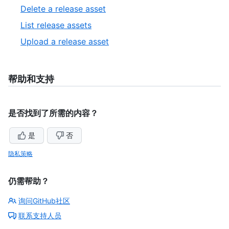
of
2
,
Delete a release asset
5
of
3
,
List release assets
5
of
4
,
Upload a release asset
5
of
5
5
of
5
帮助和支持
是否找到了所需的内容？
是
否
隐私策略
仍需帮助？
询问GitHub社区
联系支持人员