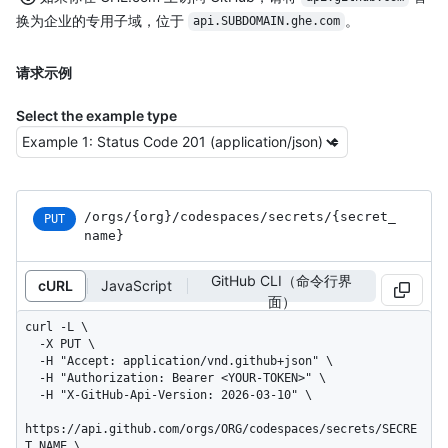
换为企业的专用子域，位于
。
api.SUBDOMAIN.ghe.com
请求示例
Select the example type
/orgs
/{org}
/codespaces
/secrets
/{secret_
PUT
name}
GitHub CLI（命令行界
cURL
JavaScript
面）
curl -L \

  -X PUT \

  -H "Accept: application/vnd.github+json" \

  -H "Authorization: Bearer <YOUR-TOKEN>" \

  -H "X-GitHub-Api-Version: 2026-03-10" \

https://api.github.com/orgs/ORG/codespaces/secrets/SECRE
T_NAME \
