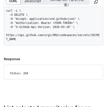
cURL
JavaScript
面）
curl -L \

  -X DELETE \

  -H "Accept: application/vnd.github+json" \

  -H "Authorization: Bearer <YOUR-TOKEN>" \

  -H "X-GitHub-Api-Version: 2026-03-10" \

https://api.github.com/orgs/ORG/codespaces/secrets/SECRE
T_NAME
Response
Status: 204