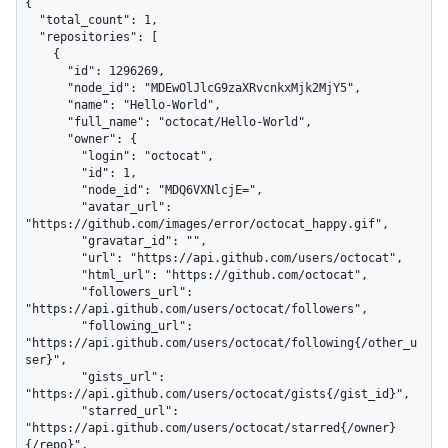
{

  "total_count": 1,

  "repositories": [

    {

      "id": 1296269,

      "node_id": "MDEwOlJlcG9zaXRvcnkxMjk2MjY5",

      "name": "Hello-World",

      "full_name": "octocat/Hello-World",

      "owner": {

        "login": "octocat",

        "id": 1,

        "node_id": "MDQ6VXNlcjE=",

        "avatar_url": 
"https://github.com/images/error/octocat_happy.gif",

        "gravatar_id": "",

        "url": "https://api.github.com/users/octocat",

        "html_url": "https://github.com/octocat",

        "followers_url": 
"https://api.github.com/users/octocat/followers",

        "following_url": 
"https://api.github.com/users/octocat/following{/other_u
ser}",

        "gists_url": 
"https://api.github.com/users/octocat/gists{/gist_id}",

        "starred_url": 
"https://api.github.com/users/octocat/starred{/owner}
{/repo}",
