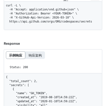
curl -L \

  -H "Accept: application/vnd.github+json" \

  -H "Authorization: Bearer <YOUR-TOKEN>" \

  -H "X-GitHub-Api-Version: 2026-03-10" \

  https://api.github.com/orgs/ORG/codespaces/secrets
Response
示例响应
响应架构
Status: 200
{

  "total_count": 2,

  "secrets": [

    {

      "name": "GH_TOKEN",

      "created_at": "2019-08-10T14:59:22Z",

      "updated_at": "2020-01-10T14:59:22Z",

      "visibility": "all"
