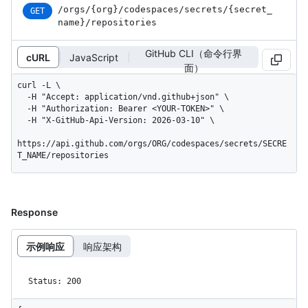
/orgs
/{org}
/codespaces
/secrets
/{secret_
GET
name}
/repositories
GitHub CLI（命令行界
cURL
JavaScript
面）
curl -L \

  -H "Accept: application/vnd.github+json" \

  -H "Authorization: Bearer <YOUR-TOKEN>" \

  -H "X-GitHub-Api-Version: 2026-03-10" \

https://api.github.com/orgs/ORG/codespaces/secrets/SECRE
T_NAME/repositories
Response
示例响应
响应架构
Status: 200