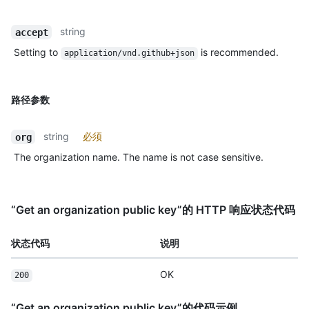
string
accept
Setting to
is recommended.
application/vnd.github+json
路径参数
string
必须
org
The organization name. The name is not case sensitive.
“Get an organization public key”的 HTTP 响应状态代码
状态代码
说明
OK
200
“Get an organization public key”的代码示例