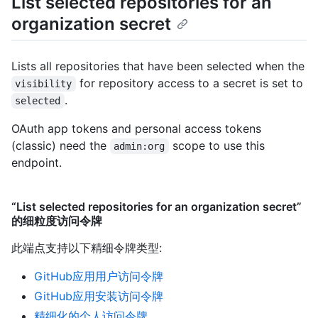
List selected repositories for an
organization secret
Lists all repositories that have been selected when the
for repository access to a secret is set to
visibility
.
selected
OAuth app tokens and personal access tokens
(classic) need the
scope to use this
admin:org
endpoint.
“List selected repositories for an organization secret”
的细粒度访问令牌
此端点支持以下精细令牌类型
:
GitHub应用用户访问令牌
GitHub应用安装访问令牌
精细化的个人访问令牌