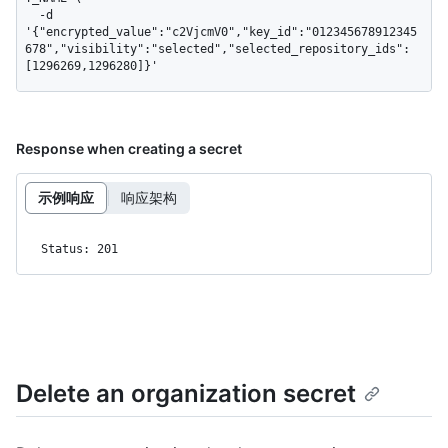
  -d 
'{"encrypted_value":"c2VjcmV0","key_id":"012345678912345
678","visibility":"selected","selected_repository_ids":
[1296269,1296280]}'
Response when creating a secret
示例响应
响应架构
Status: 201
Delete an organization secret