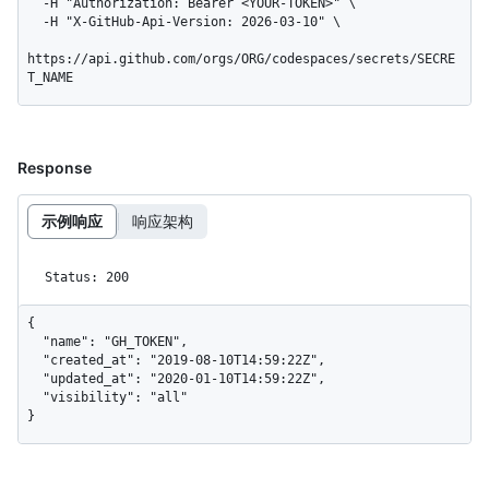
  -H "Authorization: Bearer <YOUR-TOKEN>" \

  -H "X-GitHub-Api-Version: 2026-03-10" \

https://api.github.com/orgs/ORG/codespaces/secrets/SECRE
T_NAME
Response
示例响应
响应架构
Status: 200
{

  "name": "GH_TOKEN",

  "created_at": "2019-08-10T14:59:22Z",

  "updated_at": "2020-01-10T14:59:22Z",

  "visibility": "all"

}