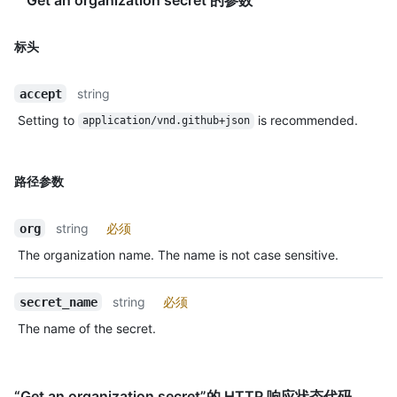
标头
string
accept
Setting to
is recommended.
application/vnd.github+json
路径参数
string
必须
org
The organization name. The name is not case sensitive.
string
必须
secret_name
The name of the secret.
“Get an organization secret”的 HTTP 响应状态代码