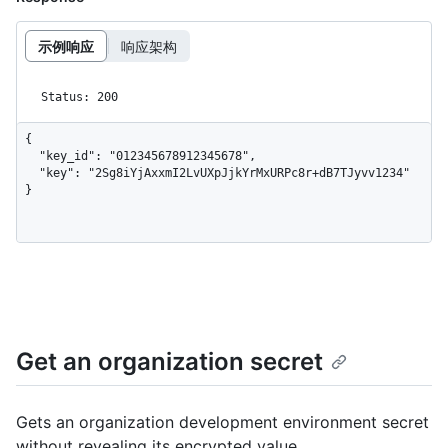
示例响应
响应架构
Status: 200
{

  "key_id": "012345678912345678",

  "key": "2Sg8iYjAxxmI2LvUXpJjkYrMxURPc8r+dB7TJyvv1234"

}
Get an organization secret
Gets an organization development environment secret
without revealing its encrypted value.