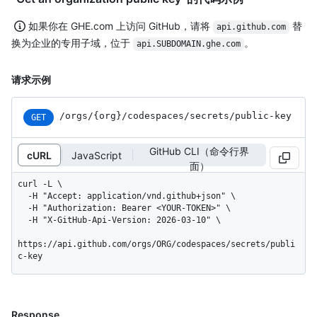
如果你在 GHE.com 上访问 GitHub，请将
替
api.github.com
换为企业的专用子域，位于
。
api.SUBDOMAIN.ghe.com
请求示例
/orgs
/{org}
/codespaces
/secrets
/public-key
GET
GitHub CLI（命令行界
cURL
JavaScript
面）
curl -L \

  -H "Accept: application/vnd.github+json" \

  -H "Authorization: Bearer <YOUR-TOKEN>" \

  -H "X-GitHub-Api-Version: 2026-03-10" \

https://api.github.com/orgs/ORG/codespaces/secrets/publi
c-key
Response