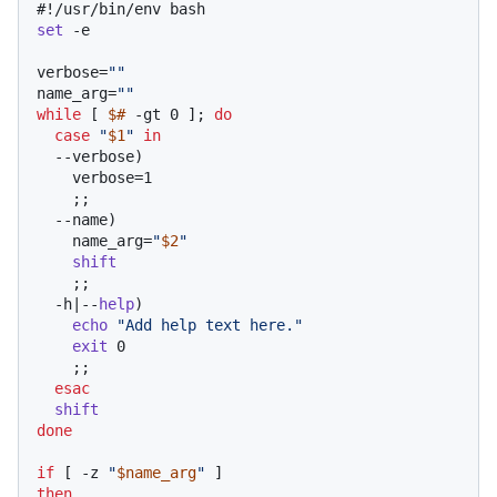
#!/usr/bin/env bash
set
 -e

verbose=
""
name_arg=
""
while
 [ 
$#
 -gt 0 ]; 
do
case
"
$1
"
in
  --verbose)

    verbose=1

    ;;

  --name)

    name_arg=
"
$2
"
shift
    ;;

  -h|--
help
)

echo
"Add help text here."
exit
 0

    ;;

esac
shift
done
if
 [ -z 
"
$name_arg
"
then