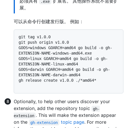
必须具有
扩展名。 其他操作系统不需要扩
.exe
展。
可以从命令行创建发行版。 例如：
git tag v1.0.0

git push origin v1.0.0

GOOS=windows GOARCH=amd64 go build -o gh-
EXTENSION-NAME-windows-amd64.exe

GOOS=linux GOARCH=amd64 go build -o gh-
EXTENSION-NAME-linux-amd64

GOOS=darwin GOARCH=amd64 go build -o gh-
EXTENSION-NAME-darwin-amd64

gh release create v1.0.0 ./*amd64*

Optionally, to help other users discover your
extension, add the repository topic
gh-
. This will make the extension appear
extension
on the
topic page
. For more
gh-extension