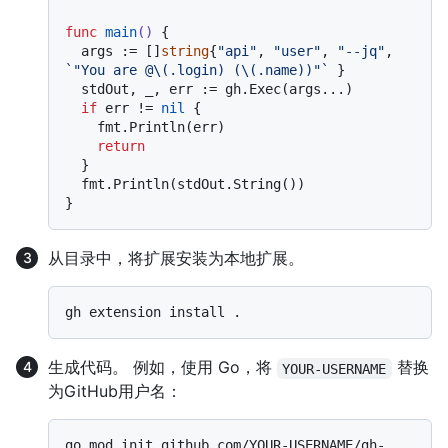
func
main
()
 {

  args := []
string
{
"api"
, 
"user"
, 
"--jq"
, 
`"You are @\(.login) (\(.name))"`
 }

  stdOut, _, err := gh.Exec(args...)

if
 err != 
nil
 {

    fmt.Println(err)

return
  }

  fmt.Println(stdOut.String())

从目录中，将扩展安装为本地扩展。
生成代码。 例如，使用 Go，将
替换
YOUR-USERNAME
为GitHub用户名：
go mod init github.com/YOUR-USERNAME/gh-