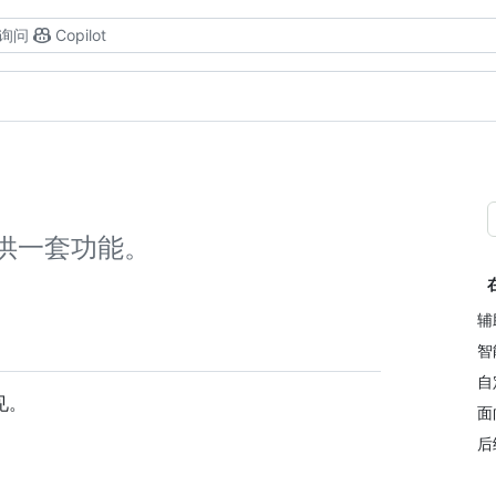
询问
Copilot
员提供一套功能。
辅
智
自
见。
面
后