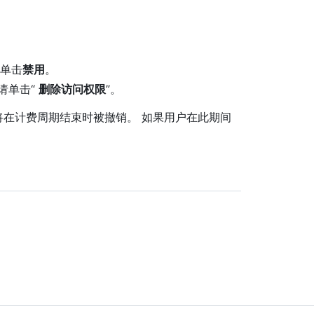
。
请单击
禁用
。
 ，请单击“
删除访问权限
”。
证将在计费周期结束时被撤销。 如果用户在此期间