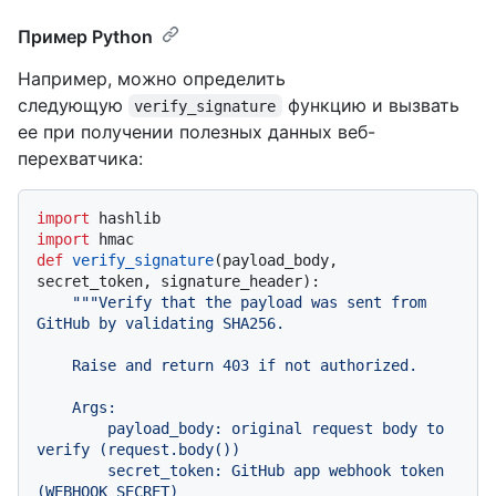
Пример Python
Например, можно определить
следующую
функцию и вызвать
verify_signature
ее при получении полезных данных веб-
перехватчика:
import
import
def
verify_signature
(
payload_body, 
secret_token, signature_header
):

"""Verify that the payload was sent from 
GitHub by validating SHA256.

    Raise and return 403 if not authorized.

    Args:

        payload_body: original request body to 
verify (request.body())

        secret_token: GitHub app webhook token 
(WEBHOOK_SECRET)
