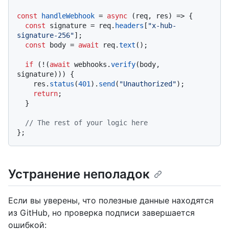
const
handleWebhook
 = 
async
 (
req, res
) => {

const
 signature = req.
headers
[
"x-hub-
signature-256"
];

const
 body = 
await
 req.
text
();

if
 (!(
await
 webhooks.
verify
(body, 
signature))) {

    res.
status
(
401
).
send
(
"Unauthorized"
);

return
;

  }

// The rest of your logic here
Устранение неполадок
Если вы уверены, что полезные данные находятся
из GitHub, но проверка подписи завершается
ошибкой: