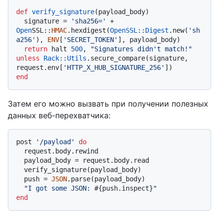
def
verify_signature
(
payload_body
)

  signature = 
'sha256='
 + 
Open
SSL::
HMAC
.hexdigest(
OpenSSL::Digest
.new(
'sh
a256'
), 
ENV
[
'SECRET_TOKEN'
], payload_body)

return
 halt 
500
, 
"Signatures didn't match!"
unless
Rack
:
:Utils
.secure_compare(signature, 
request.env[
'HTTP_X_HUB_SIGNATURE_256'
end
Затем его можно вызвать при получении полезных
данных веб-перехватчика:
post 
'/payload'
do
  request.body.rewind

  payload_body = request.body.read

  verify_signature(payload_body)

  push = 
JSON
.parse(payload_body)

"I got some JSON: 
#{push.inspect}
"
end