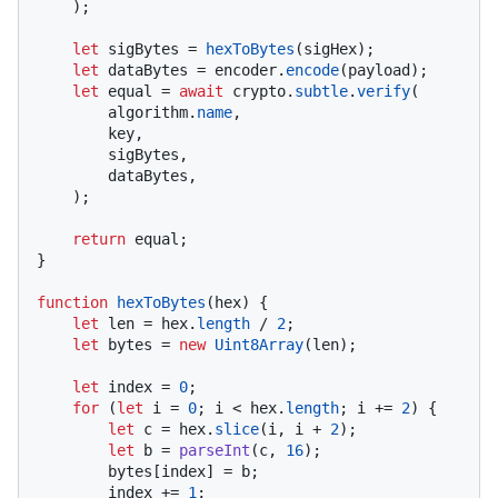
    );

let
 sigBytes = 
hexToBytes
(sigHex);

let
 dataBytes = encoder.
encode
(payload);

let
 equal = 
await
 crypto.
subtle
.
verify
(

        algorithm.
name
,

        key,

        sigBytes,

        dataBytes,

    );

return
 equal;

}

function
hexToBytes
(
hex
) {

let
 len = hex.
length
 / 
2
;

let
 bytes = 
new
Uint8Array
(len);

let
 index = 
0
;

for
 (
let
 i = 
0
; i < hex.
length
; i += 
2
) {

let
 c = hex.
slice
(i, i + 
2
);

let
 b = 
parseInt
(c, 
16
);

        bytes[index] = b;

        index += 
1
;
