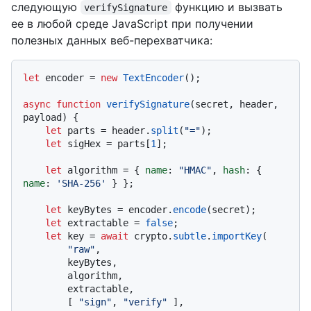
следующую
функцию и вызвать
verifySignature
ее в любой среде JavaScript при получении
полезных данных веб-перехватчика:
let
 encoder = 
new
TextEncoder
();

async
function
verifySignature
(
secret, header, 
payload
) {

let
 parts = header.
split
(
"="
);

let
 sigHex = parts[
1
];

let
 algorithm = { 
name
: 
"HMAC"
, 
hash
: { 
name
: 
'SHA-256'
 } };

let
 keyBytes = encoder.
encode
(secret);

let
 extractable = 
false
;

let
 key = 
await
 crypto.
subtle
.
importKey
(

"raw"
,

        keyBytes,

        algorithm,

        extractable,

        [ 
"sign"
, 
"verify"
 ],
