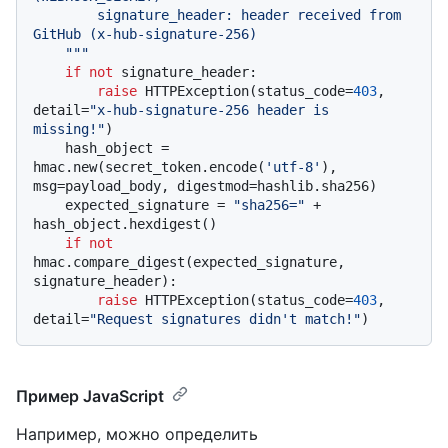
        signature_header: header received from 
GitHub (x-hub-signature-256)

    """
if
not
 signature_header:

raise
 HTTPException(status_code=
403
, 
detail=
"x-hub-signature-256 header is 
missing!"
)

    hash_object = 
hmac.new(secret_token.encode(
'utf-8'
), 
msg=payload_body, digestmod=hashlib.sha256)

    expected_signature = 
"sha256="
 + 
hash_object.hexdigest()

if
not
hmac.compare_digest(expected_signature, 
signature_header):

raise
 HTTPException(status_code=
403
, 
detail=
"Request signatures didn't match!"
Пример JavaScript
Например, можно определить