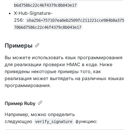
b6d7586c22c46f4379c8b043e17
X-Hub-Signature-
256:
sha256=757107ea0eb2509fc211221cce984b8a375
70b6d7586c22c46f4379c8b043e17
Примеры
Вы можете использовать язык программирования
для реализации проверки HMAC в коде. Ниже
приведены некоторые примеры того, как
реализация может выглядеть на различных языках
программирования.
Пример Ruby
Например, можно определить
следующую
функцию:
verify_signature