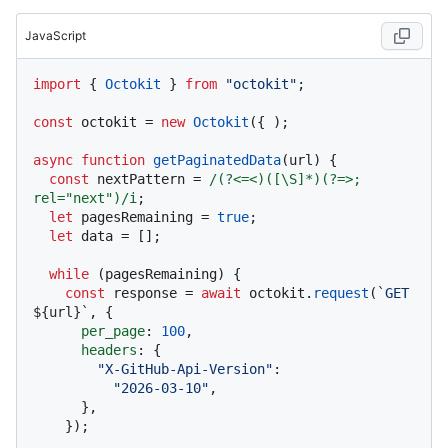
JavaScript
import
 { 
Octokit
 } 
from
"octokit"
;

const
 octokit = 
new
Octokit
({ );

async
function
getPaginatedData
(
url
) {

const
 nextPattern = 
/(?<=<)([\S]*)(?=>; 
rel="next")/i
;

let
 pagesRemaining = 
true
;

let
 data = [];

while
 (pagesRemaining) {

const
 response = 
await
 octokit.
request
(
`GET 
${url}
`
, {

per_page
: 
100
,

headers
: {

"X-GitHub-Api-Version"
:

"2026-03-10"
,

      },

    });
