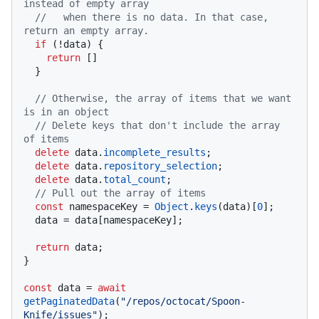
instead of empty array
//   when there is no data. In that case, 
return an empty array.
if
 (!data) {

return
 []

  }

// Otherwise, the array of items that we want 
is in an object
// Delete keys that don't include the array 
of items
delete
 data.
incomplete_results
;

delete
 data.
repository_selection
;

delete
 data.
total_count
;

// Pull out the array of items
const
 namespaceKey = 
Object
.
keys
(data)[
0
];

  data = data[namespaceKey];

return
 data;

}

const
 data = 
await
getPaginatedData
(
"/repos/octocat/Spoon-
Knife/issues"
);
