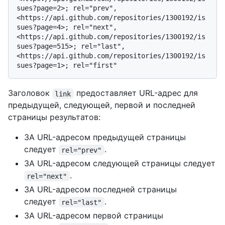
sues?page=2>; rel="prev", 
<https://api.github.com/repositories/1300192/is
sues?page=4>; rel="next", 
<https://api.github.com/repositories/1300192/is
sues?page=515>; rel="last", 
<https://api.github.com/repositories/1300192/is
Заголовок
предоставляет URL-адрес для
link
предыдущей, следующей, первой и последней
страницы результатов:
ЗА URL-адресом предыдущей страницы
следует
.
rel="prev"
ЗА URL-адресом следующей страницы следует
.
rel="next"
ЗА URL-адресом последней страницы
следует
.
rel="last"
ЗА URL-адресом первой страницы