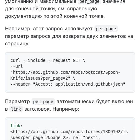
умолчанию и максимальные
значения
per_page
для конечной точки, см. справочную
документацию по этой конечной точке.
Например, этот запрос использует
per_page
параметр запроса для возврата двух элементов на
страницу:
curl --include --request GET \

--url 
"https://api.github.com/repos/octocat/Spoon-
Knife/issues?per_page=2" \

Параметр
автоматически будет включен
per_page
в
заголовок. Например:
link
link
: 
<https://api.github.com/repositories/1300192/is
sues?per_page=2&page=2>; rel="next", 