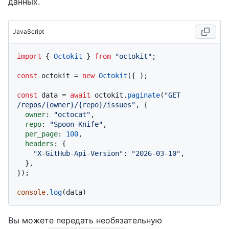
данных.
JavaScript
import
 { 
Octokit
 } 
from
"octokit"
;

const
 octokit = 
new
Octokit
({ );

const
 data = 
await
 octokit.
paginate
(
"GET 
/repos/{owner}/{repo}/issues"
, {

owner
: 
"octocat"
,

repo
: 
"Spoon-Knife"
,

per_page
: 
100
,

headers
: {

"X-GitHub-Api-Version"
: 
"2026-03-10"
,

  },

});

console
.
log
Вы можете передать необязательную