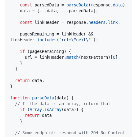
const
 parsedData = 
parseData
(response.
data
)

    data = [...data, ...parsedData];

const
 linkHeader = response.
headers
.
link
;

    pagesRemaining = linkHeader && 
linkHeader.
includes
(
`rel=\"next\"`
);

if
 (pagesRemaining) {

      url = linkHeader.
match
(nextPattern)[
0
];

    }

  }

return
 data;

}

function
parseData
(
data
) {

// If the data is an array, return that
if
 (
Array
.
isArray
(data)) {

return
 data

    }

// Some endpoints respond with 204 No Content 