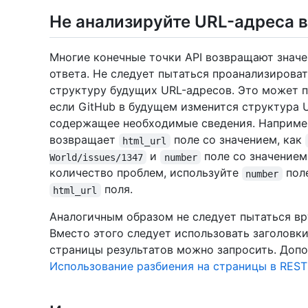
Не анализируйте URL-адреса 
Многие конечные точки API возвращают значе
ответа. Не следует пытаться проанализироват
структуру будущих URL-адресов. Это может 
если GitHub в будущем изменится структура U
содержащее необходимые сведения. Например
возвращает
поле со значением, как
html_url
и
поле со значением
World/issues/1347
number
количество проблем, используйте
поле
number
поля.
html_url
Аналогичным образом не следует пытаться вр
Вместо этого следует использовать заголовки
страницы результатов можно запросить. Допо
Использование разбиения на страницы в REST