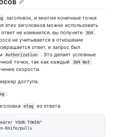
осов
заголовок, и многие конечные точки
ag
ия этих заголовков можно использовать
 ответ не изменился, вы получите
304 
проса не учитывается в отношении
звращается ответ, и запрос был
ом
. Это делает условные
Authorization
ечной точки, так как каждый
304 Not 
ичение скорости.
аркер доступа.
:
ag
заголовка
из ответа.
etag
earer YOUR-TOKEN" 