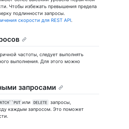
сти. Чтобы избежать превышения предела
верку подлинности запросы.
ичения скорости для REST API
.
росов
ричной частоты, следует выполнять
ного выполнения. Для этого можно
ными запросами
или
запросы,
ATCH``PUT
DELETE
жду каждым запросом. Это поможет
сти.