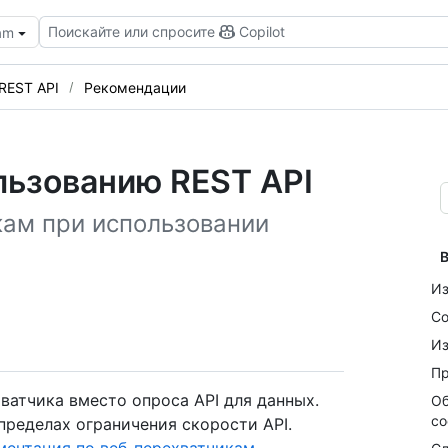
Поискайте или спросите
Copilot
eam
REST API
Рекомендации
льзованию REST API
кам при использовании
В
Из
Со
Из
Пр
ватчика вместо опроса API для данных.
Об
со
пределах ограничения скорости API.