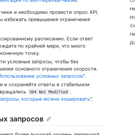
ментация по веб-перехватчикам
.
Сл
Не
тчики и необходимо провести опрос API,
Ис
бы избежать превышения ограничения
Со
Не
иксированному расписанию. Если ответ
До
ождите по крайней мере, что много
 конечную точку.
и условные запросы, чтобы без
шении основного ограничения скорости.
Использование условных запросов
".
 и сохраняйте ответы в стабильном
звращались
.
304 Not Modified
Запросы, которые можно кэшировать
".
ых запросов
имеют более высокий уровень первичной