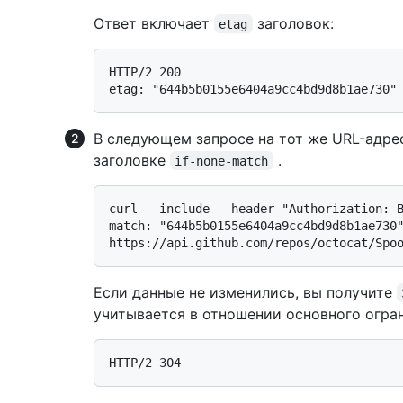
Ответ включает
заголовок:
etag
HTTP/2 200

В следующем запросе на тот же URL-адрес
заголовке
.
if-none-match
curl --include --header "Authorization: 
match: "644b5b0155e6404a9cc4bd9d8b1ae730"
Если данные не изменились, вы получите
учитывается в отношении основного огра