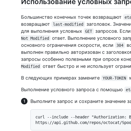
Использование условных запр
Большинство конечных точек возвращают
et
возвращают
заголовок. Значен
last-modified
для выполнения условных
запросов. Если
GET
ответ. Выполнение условного за
Not Modified
основного ограничения скорости, если
во
304
выполнен правильно авторизован с заголовк
запросы особенно полезными при опросе кон
ответ быстро и не использует огран
Modified
В следующих примерах замените
м
YOUR-TOKEN
Выполнение условного запроса с помощью
et
Выполните запрос и сохраните значение 
curl --include --header "Authorization: B