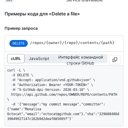
503
Примеры кода для «Delete a file»
Пример запроса
/repos
/{owner}
/{repo}
/contents
/{path}
DELETE
Интерфейс командной
cURL
JavaScript
строки GitHub
curl -L \

  -X DELETE \

  -H "Accept: application/vnd.github+json" \

  -H "Authorization: Bearer <YOUR-TOKEN>" \

  -H "X-GitHub-Api-Version: 2026-03-10" \

  https://api.github.com/repos/OWNER/REPO/contents/PATH 
\

  -d '{"message":"my commit message","committer":
{"name":"Monalisa 
Octocat","email":"octocat@github.com"},"sha":"329688480d
39049927147c162b9d2deaf885005f"}'