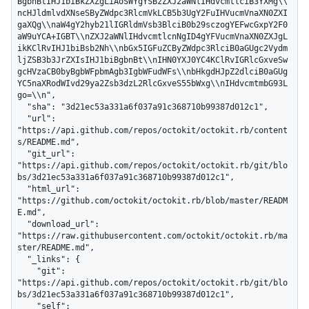
BgbnBtIHJ1biBkZXZgLiAoSWYgYSBzZXJ2aWNlIHdvcmtlciB3YXMg\\
ncHJldmlvdXNseSByZWdpc3RlcmVkLCB5b3UgY2FuIHVucmVnaXN0ZXI
gaXQg\\naW4gY2hyb21lIGRldmVsb3BlciB0b29sczogYEFwcGxpY2F0
aW9uYCA+IGBT\\nZXJ2aWNlIHdvcmtlcnNgID4gYFVucmVnaXN0ZXJgL
ikKClRvIHJ1biBsb2Nh\\nbGx5IGFuZCByZWdpc3RlciB0aGUgc2Vydm
ljZSB3b3JrZXIsIHJ1biBgbnBt\\nIHN0YXJ0YC4KClRvIGRlcGxveSw
gcHVzaCB0byBgbWFpbmAgb3IgbWFudWFs\\nbHkgdHJpZ2dlciB0aGUg
YC5naXRodWIvd29ya2Zsb3dzL2RlcGxveS55bWxg\\nIHdvcmtmbG93L
go=\\n",

  "sha": "3d21ec53a331a6f037a91c368710b99387d012c1",

  "url": 
"https://api.github.com/repos/octokit/octokit.rb/content
s/README.md",

  "git_url": 
"https://api.github.com/repos/octokit/octokit.rb/git/blo
bs/3d21ec53a331a6f037a91c368710b99387d012c1",

  "html_url": 
"https://github.com/octokit/octokit.rb/blob/master/READM
E.md",

  "download_url": 
"https://raw.githubusercontent.com/octokit/octokit.rb/ma
ster/README.md",

  "_links": {

    "git": 
"https://api.github.com/repos/octokit/octokit.rb/git/blo
bs/3d21ec53a331a6f037a91c368710b99387d012c1",

    "self": 