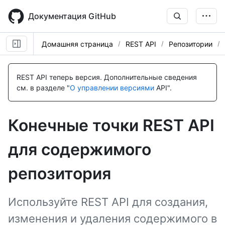
Skip
to
Документация GitHub
main
content
Домашняя страница
REST API
Репозитории
Имя., Тип,
Имя., Тип,
Имя., Тип,
Имя., Тип,
Имя., Тип,
Имя., Тип,
Имя., Тип,
Имя., Тип,
Имя., Тип,
Имя., Тип,
Имя., Тип,
Имя., Тип,
Имя., Тип,
Имя., Тип,
Имя., Тип,
Имя., Тип,
Имя., Тип,
Имя., Тип,
Имя., Тип,
Description
Description
Description
Description
Description
Description
Description
Description
Description
Description
Description
Description
Description
Description
Description
Description
Description
Description
Description
REST API теперь версия.
Дополнительные сведения
см. в разделе "
О управлении версиями
API".
Конечные точки REST API
для содержимого
репозитория
Используйте REST API для создания,
изменения и удаления содержимого в