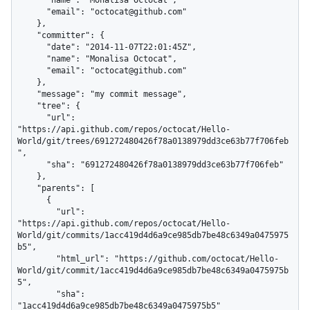
      "email": "octocat@github.com"

    },

    "committer": {

      "date": "2014-11-07T22:01:45Z",

      "name": "Monalisa Octocat",

      "email": "octocat@github.com"

    },

    "message": "my commit message",

    "tree": {

      "url": 
"https://api.github.com/repos/octocat/Hello-
World/git/trees/691272480426f78a0138979dd3ce63b77f706feb
",

      "sha": "691272480426f78a0138979dd3ce63b77f706feb"

    },

    "parents": [

      {

        "url": 
"https://api.github.com/repos/octocat/Hello-
World/git/commits/1acc419d4d6a9ce985db7be48c6349a0475975
b5",

        "html_url": "https://github.com/octocat/Hello-
World/git/commit/1acc419d4d6a9ce985db7be48c6349a0475975b
5",

        "sha": 
"1acc419d4d6a9ce985db7be48c6349a0475975b5"
