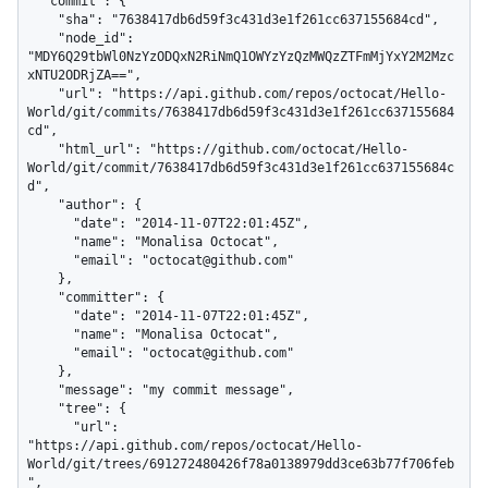
  "commit": {

    "sha": "7638417db6d59f3c431d3e1f261cc637155684cd",

    "node_id": 
"MDY6Q29tbWl0NzYzODQxN2RiNmQ1OWYzYzQzMWQzZTFmMjYxY2M2Mzc
xNTU2ODRjZA==",

    "url": "https://api.github.com/repos/octocat/Hello-
World/git/commits/7638417db6d59f3c431d3e1f261cc637155684
cd",

    "html_url": "https://github.com/octocat/Hello-
World/git/commit/7638417db6d59f3c431d3e1f261cc637155684c
d",

    "author": {

      "date": "2014-11-07T22:01:45Z",

      "name": "Monalisa Octocat",

      "email": "octocat@github.com"

    },

    "committer": {

      "date": "2014-11-07T22:01:45Z",

      "name": "Monalisa Octocat",

      "email": "octocat@github.com"

    },

    "message": "my commit message",

    "tree": {

      "url": 
"https://api.github.com/repos/octocat/Hello-
World/git/trees/691272480426f78a0138979dd3ce63b77f706feb
",
