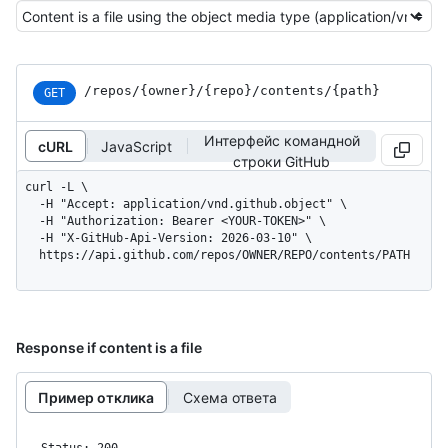
/repos
/{owner}
/{repo}
/contents
/{path}
GET
Интерфейс командной
cURL
JavaScript
строки GitHub
curl -L \

  -H "Accept: application/vnd.github.object" \

  -H "Authorization: Bearer <YOUR-TOKEN>" \

  -H "X-GitHub-Api-Version: 2026-03-10" \

  https://api.github.com/repos/OWNER/REPO/contents/PATH
Response if content is a file
Пример отклика
Схема ответа