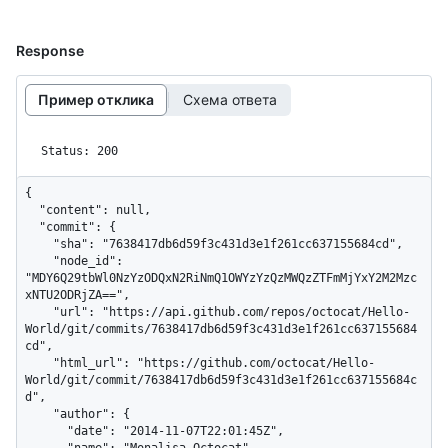
Response
Пример отклика
Схема ответа
Status: 200
{

  "content": null,

  "commit": {

    "sha": "7638417db6d59f3c431d3e1f261cc637155684cd",

    "node_id": 
"MDY6Q29tbWl0NzYzODQxN2RiNmQ1OWYzYzQzMWQzZTFmMjYxY2M2Mzc
xNTU2ODRjZA==",

    "url": "https://api.github.com/repos/octocat/Hello-
World/git/commits/7638417db6d59f3c431d3e1f261cc637155684
cd",

    "html_url": "https://github.com/octocat/Hello-
World/git/commit/7638417db6d59f3c431d3e1f261cc637155684c
d",

    "author": {

      "date": "2014-11-07T22:01:45Z",

      "name": "Monalisa Octocat",
