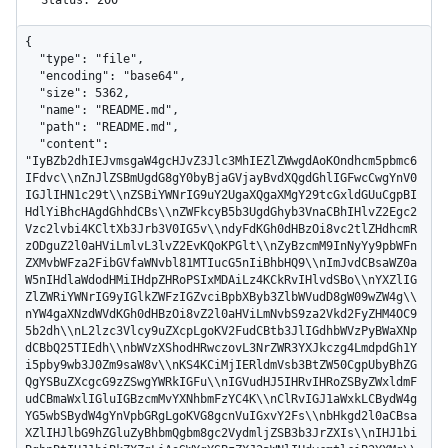
Status: 200
{

  "type": "file",

  "encoding": "base64",

  "size": 5362,

  "name": "README.md",

  "path": "README.md",

  "content": 
"IyBZb2dhIEJvmsgaW4gcHJvZ3Jlc3MhIEZlZWwgdAoKOndhcm5pbmc6
IFdvc\\nZnJlZSBmUgdG8gY0byBjaGVjayBvdXQgdGhlIGFwcCwgYnV0
IGJlIHN1c29t\\nZSBiYWNrIG9uY2UgaXQgaXMgY29tcGxldGUuCgpBI
HdlYiBhcHAgdGhhdCBs\\nZWFkcyB5b3UgdGhyb3VnaCBhIHlvZ2Egc2
Vzc2lvbi4KCltXb3Jrb3V0IG5v\\ndyFdKGh0dHBzOi8vc2tlZHdhcmR
zODguZ2l0aHViLmlvL3lvZ2EvKQoKPGlt\\nZyBzcmM9InNyYy9pbWFn
ZXMvbWFza2FibGVfaWNvbl81MTIucG5nIiBhbHQ9\\nImJvdCBsaWZ0a
W5nIHdlaWdodHMiIHdpZHRoPSIxMDAiLz4KCkRvIHlvdSBo\\nYXZlIG
ZlZWRiYWNrIG9yIGlkZWFzIGZvciBpbXByb3ZlbWVudD8gW09wZW4g\\
nYW4gaXNzdWVdKGh0dHBzOi8vZ2l0aHViLmNvbS9za2Vkd2FyZHM4OC9
5b2dh\\nL2lzc3Vlcy9uZXcpLgoKV2FudCBtb3JlIGdhbWVzPyBWaXNp
dCBbQ25TIEdh\\nbWVzXShodHRwczovL3NrZWR3YXJkczg4LmdpdGh1Y
i5pby9wb3J0Zm9saW8v\\nKS4KCiMjIERldmVsb3BtZW50CgpUbyBhZG
QgYSBuZXcgcG9zZSwgYWRkIGFu\\nIGVudHJ5IHRvIHRoZSByZWxldmF
udCBmaWxlIGluIGBzcmMvYXNhbmFzYC4K\\nClRvIGJ1aWxkLCBydW4g
YG5wbSBydW4gYnVpbGRgLgoKVG8gcnVuIGxvY2Fs\\nbHkgd2l0aCBsa
XZlIHJlbG9hZGluZyBhbmQgbm8gc2VydmljZSB3b3JrZXIs\\nIHJ1bi