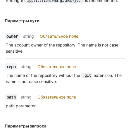
Setting to
is recommended.
application/vnd.github+json
Параметры пути
string
Обязательное поле
owner
The account owner of the repository. The name is not case
sensitive.
string
Обязательное поле
repo
The name of the repository without the
extension. The
.git
name is not case sensitive.
string
Обязательное поле
path
path parameter
Параметры запроса