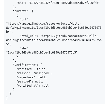
      "sha": "691272480426f78a0138979dd3ce63b77f706feb"

    },

    "parents": [

      {

        "url": 
"https://api.github.com/repos/octocat/Hello-
World/git/commits/1acc419d4d6a9ce985db7be48c6349a0475975
b5",

        "html_url": "https://github.com/octocat/Hello-
World/git/commit/1acc419d4d6a9ce985db7be48c6349a0475975b
5",

        "sha": 
"1acc419d4d6a9ce985db7be48c6349a0475975b5"

      }

    ],

    "verification": {

      "verified": false,

      "reason": "unsigned",

      "signature": null,

      "payload": null,

      "verified_at": null

    }

  }

}