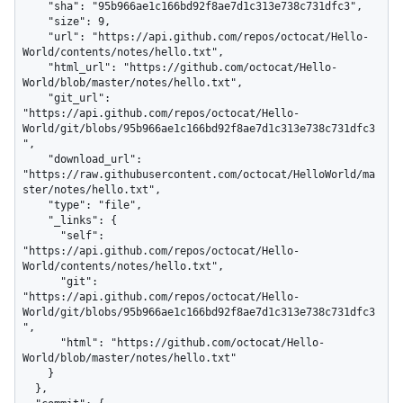
    "sha": "95b966ae1c166bd92f8ae7d1c313e738c731dfc3",

    "size": 9,

    "url": "https://api.github.com/repos/octocat/Hello-
World/contents/notes/hello.txt",

    "html_url": "https://github.com/octocat/Hello-
World/blob/master/notes/hello.txt",

    "git_url": 
"https://api.github.com/repos/octocat/Hello-
World/git/blobs/95b966ae1c166bd92f8ae7d1c313e738c731dfc3
",

    "download_url": 
"https://raw.githubusercontent.com/octocat/HelloWorld/ma
ster/notes/hello.txt",

    "type": "file",

    "_links": {

      "self": 
"https://api.github.com/repos/octocat/Hello-
World/contents/notes/hello.txt",

      "git": 
"https://api.github.com/repos/octocat/Hello-
World/git/blobs/95b966ae1c166bd92f8ae7d1c313e738c731dfc3
",

      "html": "https://github.com/octocat/Hello-
World/blob/master/notes/hello.txt"

    }

  },
