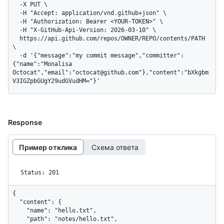
  -X PUT \

  -H "Accept: application/vnd.github+json" \

  -H "Authorization: Bearer <YOUR-TOKEN>" \

  -H "X-GitHub-Api-Version: 2026-03-10" \

  https://api.github.com/repos/OWNER/REPO/contents/PATH 
\

  -d '{"message":"my commit message","committer":
{"name":"Monalisa 
Octocat","email":"octocat@github.com"},"content":"bXkgbm
V3IGZpbGUgY29udGVudHM="}'
Response
Пример отклика
Схема ответа
Status: 201
{

  "content": {

    "name": "hello.txt",

    "path": "notes/hello.txt",
