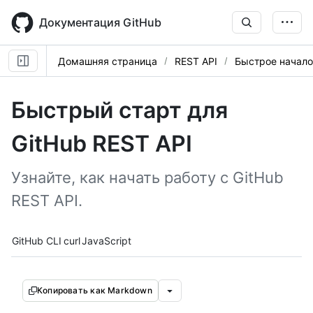
Skip
to
Документация GitHub
main
content
Домашняя страница
REST API
Быстрое начало
Быстрый старт для
GitHub REST API
Узнайте, как начать работу с GitHub
REST API.
Tool navigation
GitHub CLI
curl
JavaScript
Копировать как Markdown