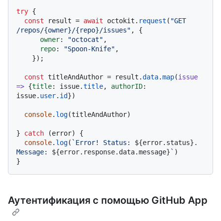
try
 {

const
 result = 
await
 octokit.
request
(
"GET 
/repos/{owner}/{repo}/issues"
, {

owner
: 
"octocat"
,

repo
: 
"Spoon-Knife"
,

    });

const
 titleAndAuthor = result.
data
.
map
(
issue
=>
 {
title
: issue.
title
, 
authorID
: 
issue.
user
.
id
})

console
.
log
(titleAndAuthor)

} 
catch
 (error) {

console
.
log
(
`Error! Status: 
${error.status}
. 
Message: 
${error.response.data.message}
`
)

Аутентификация с помощью GitHub App