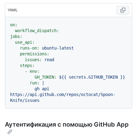
YAML
on:
workflow_dispatch:
jobs:
use_api:
runs-on:
ubuntu-latest
permissions:
issues:
read
steps:
-
env:
GH_TOKEN:
${{
secrets.GITHUB_TOKEN
}}
run:
|

          gh api 
https://api.github.com/repos/octocat/Spoon-
Аутентификация с помощью GitHub App