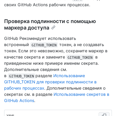
своих GitHub Actions рабочих процессах.
Проверка подлинности с помощью
маркера доступа
GitHub Рекомендует использовать
встроенный
токен, а не создавать
GITHUB_TOKEN
токен. Если это невозможно, сохраните маркер в
качестве секрета и замените
в
GITHUB_TOKEN
приведенном ниже примере именем секрета.
Дополнительные сведения см.
в
разделе
Использование
GITHUB_TOKEN
GITHUB_TOKEN для проверки подлинности в
рабочих процессах
. Дополнительные сведения о
секретах см. в разделе
Использование секретов в
GitHub Actions
.
YAML