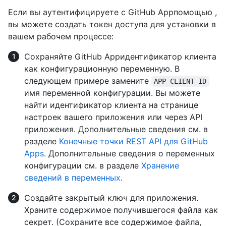
Если вы аутентифицируете с GitHub Appпомощью ,
вы можете создать токен доступа для установки в
вашем рабочем процессе:
Сохраняйте GitHub Appидентификатор клиента
как конфигурационную переменную. В
следующем примере замените
APP_CLIENT_ID
имя переменной конфигурации. Вы можете
найти идентификатор клиента на странице
настроек вашего приложения или через API
приложения. Дополнительные сведения см. в
разделе
Конечные точки REST API для GitHub
Apps
. Дополнительные сведения о переменных
конфигурации см. в разделе
Хранение
сведений в переменных
.
Создайте закрытый ключ для приложения.
Храните содержимое получившегося файла как
секрет. (Сохраните все содержимое файла,