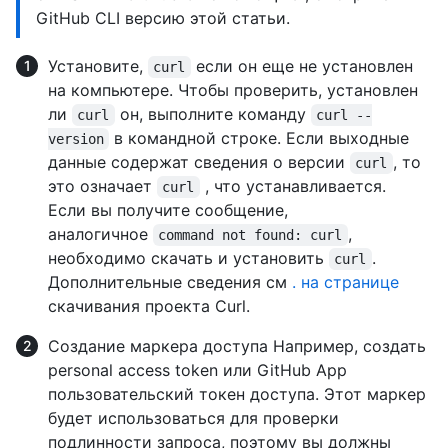
GitHub CLI версию этой статьи.
Установите,
если он еще не установлен
curl
на компьютере. Чтобы проверить, установлен
ли
он, выполните команду
curl
curl --
в командной строке. Если выходные
version
данные содержат сведения о версии
, то
curl
это означает
, что устанавливается.
curl
Если вы получите сообщение,
аналогичное
,
command not found: curl
необходимо скачать и установить
.
curl
Дополнительные сведения см
. на странице
скачивания проекта Curl.
Создание маркера доступа Например, создать
personal access token или GitHub App
пользовательский токен доступа. Этот маркер
будет использоваться для проверки
подлинности запроса, поэтому вы должны