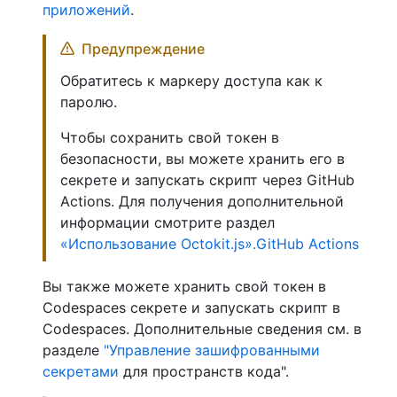
приложений
.
Предупреждение
Обратитесь к маркеру доступа как к
паролю.
Чтобы сохранить свой токен в
безопасности, вы можете хранить его в
секрете и запускать скрипт через GitHub
Actions. Для получения дополнительной
информации смотрите раздел
«Использование Octokit.js».GitHub Actions
Вы также можете хранить свой токен в
Codespaces секрете и запускать скрипт в
Codespaces. Дополнительные сведения см. в
разделе
"Управление зашифрованными
секретами
для пространств кода".