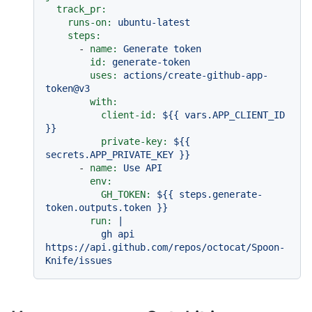
track_pr:
runs-on:
ubuntu-latest
steps:
-
name:
Generate
token
id:
generate-token
uses:
actions/create-github-app-
token@v3
with:
client-id:
${{
vars.APP_CLIENT_ID
}}
private-key:
${{
secrets.APP_PRIVATE_KEY
}}
-
name:
Use
API
env:
GH_TOKEN:
${{
steps.generate-
token.outputs.token
}}
run:
|

          gh api 
https://api.github.com/repos/octocat/Spoon-