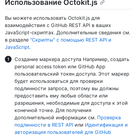
Использование Octokit.js
Вы можете использовать Octokit.js для
взаимодействия с GitHub REST API в ваших
JavaScript-скриптах. Дополнительные сведения см.
в разделе
"Скрипты" с помощью REST API и
JavaScript
.
Создание маркера доступа Например, создать
personal access token или GitHub App
пользовательский токен доступа. Этот маркер
будет использоваться для проверки
подлинности запроса, поэтому вы должны
предоставить ему любые области или
разрешения, необходимые для доступа к этой
конечной точке. Для получения
дополнительной информации см.
Проверка
подлинности в REST API
или
Идентификация и
авторизация пользователей для GitHub