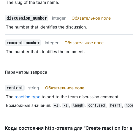
The slug of the team name.
integer
Обязательное поле
discussion_number
The number that identifies the discussion.
integer
Обязательное поле
comment_number
The number that identifies the comment.
Параметры запроса
string
Обязательное поле
content
The
reaction type
to add to the team discussion comment.
Возможные значения
:
,
,
,
,
,
+1
-1
laugh
confused
heart
hoo
Коды состояния http-ответа для "Create reaction for 