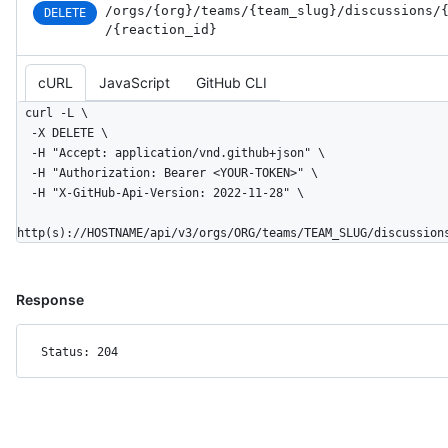
/orgs
/{org}
/teams
/{team_
slug}
/discussions
/
DELETE
/{reaction_
id}
cURL
JavaScript
GitHub CLI
curl -L \

  -X DELETE \

  -H "Accept: application/vnd.github+json" \

  -H "Authorization: Bearer <YOUR-TOKEN>" \

  -H "X-GitHub-Api-Version: 2022-11-28" \

http(s)://HOSTNAME/api/v3/orgs/ORG/teams/TEAM_SLUG/discussion
Response
Status: 204