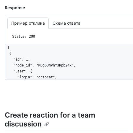
Response
Пример отклика
Схема ответа
Status: 200
[

  {

    "id": 1,

    "node_id": "MDg6UmVhY3Rpb24x",

    "user": {

      "login": "octocat",

      "id": 1,

      "node_id": "MDQ6VXNlcjE=",

      "avatar_url": "https://github.com/images/error/octocat_happy.gif",

      "gravatar_id": "",

      "url": "https://HOSTNAME/users/octocat",

Create reaction for a team
      "html_url": "https://github.com/octocat",

      "followers_url": "https://HOSTNAME/users/octocat/followers",

discussion
      "following_url": "https://HOSTNAME/users/octocat/following{/other_user}",

      "gists_url": "https://HOSTNAME/users/octocat/gists{/gist_id}",
