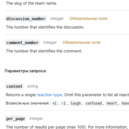
The slug of the team name.
integer
Обязательное поле
discussion_number
The number that identifies the discussion.
integer
Обязательное поле
comment_number
The number that identifies the comment.
Параметры запроса
string
content
Returns a single
reaction type
. Omit this parameter to list all re
Возможные значения
:
,
,
,
,
,
+1
-1
laugh
confused
heart
hoo
integer
per_page
The number of results per page (max 100). For more information, 