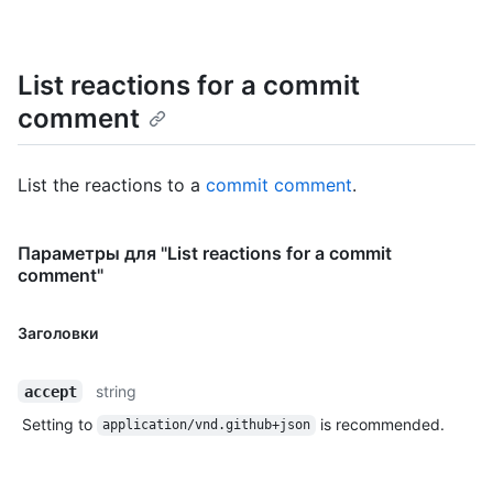
List reactions for a commit
comment
List the reactions to a
commit comment
.
Параметры для "List reactions for a commit
comment"
Заголовки
string
accept
Setting to
is recommended.
application/vnd.github+json