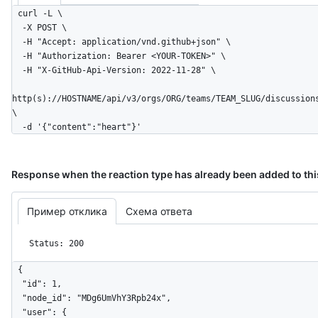
curl -L \

  -X POST \

  -H "Accept: application/vnd.github+json" \

  -H "Authorization: Bearer <YOUR-TOKEN>" \

  -H "X-GitHub-Api-Version: 2022-11-28" \

http(s)://HOSTNAME/api/v3/orgs/ORG/teams/TEAM_SLUG/discussion
\

  -d '{"content":"heart"}'
Response when the reaction type has already been added to t
Пример отклика
Схема ответа
Status: 200
{

  "id": 1,

  "node_id": "MDg6UmVhY3Rpb24x",

  "user": {
