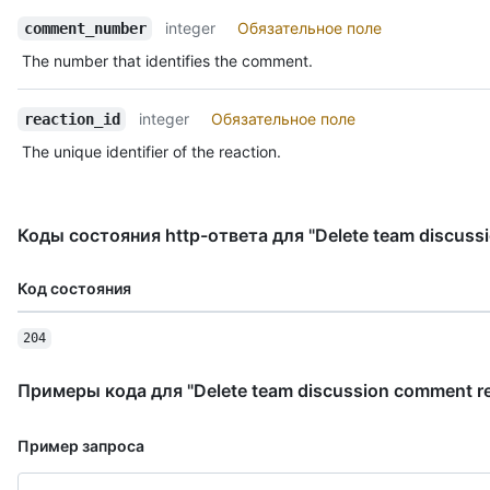
integer
Обязательное поле
comment_number
The number that identifies the comment.
integer
Обязательное поле
reaction_id
The unique identifier of the reaction.
Коды состояния http-ответа для "Delete team discuss
Код состояния
204
Примеры кода для "Delete team discussion comment re
Пример запроса