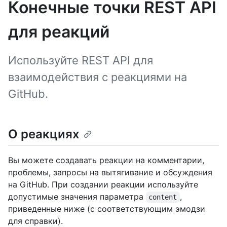
Конечные точки REST API
для реакций
Используйте REST API для
взаимодействия с реакциями на
GitHub.
О реакциях
Вы можете создавать реакции на комментарии,
проблемы, запросы на вытягивание и обсуждения
на GitHub. При создании реакции используйте
допустимые значения параметра
,
content
приведенные ниже (с соответствующим эмодзи
для справки).