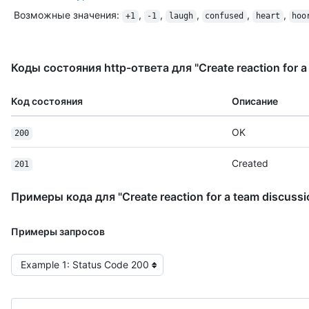
Возможные значения
:
,
,
,
,
,
+1
-1
laugh
confused
heart
hoo
Коды состояния http-ответа для "Create reaction for a
Код состояния
Описание
OK
200
Created
201
Примеры кода для "Create reaction for a team discussi
Примеры запросов
Select the example type