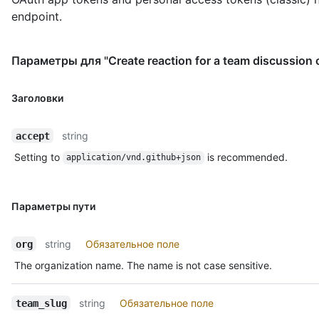
    "created_at": "2016-05-20T20:09:31Z"

endpoint.
  }

]
Параметры для "Create reaction for a team discussion
Заголовки
string
accept
Setting to
is recommended.
application/vnd.github+json
Параметры пути
string
Обязательное поле
org
The organization name. The name is not case sensitive.
string
Обязательное поле
team_slug