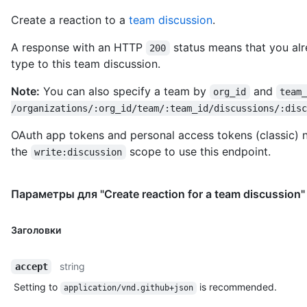
      "starred_url": "https://HOSTNAME/users/octocat/starred{/owner}{/repo}",

Create a reaction to a
team discussion
.
      "subscriptions_url": "https://HOSTNAME/users/octocat/subscriptions",

      "organizations_url": "https://HOSTNAME/users/octocat/orgs",

A response with an HTTP
status means that you al
200
      "repos_url": "https://HOSTNAME/users/octocat/repos",

type to this team discussion.
      "events_url": "https://HOSTNAME/users/octocat/events{/privacy}",

      "received_events_url": "https://HOSTNAME/users/octocat/received_events",

Note:
You can also specify a team by
and
      "type": "User",

org_id
team
      "site_admin": false

/organizations/:org_id/team/:team_id/discussions/:disc
    },

    "content": "heart",

OAuth app tokens and personal access tokens (classic) 
    "created_at": "2016-05-20T20:09:31Z"

the
scope to use this endpoint.
write:discussion
  }

]
Параметры для "Create reaction for a team discussion"
Заголовки
string
accept
Setting to
is recommended.
application/vnd.github+json