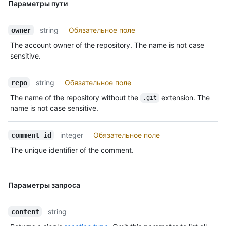
Параметры пути
string
Обязательное поле
owner
The account owner of the repository. The name is not case
sensitive.
string
Обязательное поле
repo
The name of the repository without the
extension. The
.git
name is not case sensitive.
integer
Обязательное поле
comment_id
The unique identifier of the comment.
Параметры запроса
string
content