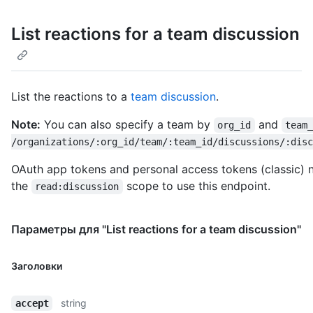
List reactions for a team discussion
List the reactions to a
team discussion
.
Note:
You can also specify a team by
and
org_id
team
/organizations/:org_id/team/:team_id/discussions/:disc
OAuth app tokens and personal access tokens (classic) 
the
scope to use this endpoint.
read:discussion
Параметры для "List reactions for a team discussion"
Заголовки
string
accept