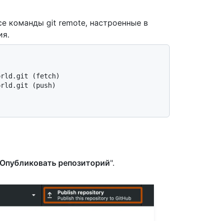
 команды git remote, настроенные в
ия.
orld.git (fetch)
orld.git (push)
"Опубликовать репозиторий
".