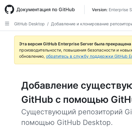
Skip
to
Документация по GitHub
Version: 
Enterprise 
main
content
GitHub Desktop
/
Добавление и клонирование репозитор
Эта версия GitHub Enterprise Server была прекращена
производительности, повышения безопасности и новы
обновлению,
обратитесь в службу поддержки GitHub En
Добавление существую
GitHub с помощью GitH
Существующий репозиторий Git
помощью GitHub Desktop.