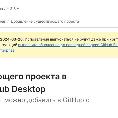
Server 3.8
иев
/
Добавление существующего проекта
2024-03-26
.
Исправления выпускаться не будут даже при кри
х функций
выполните обновление до последней версии GitHub Ente
terprise
.
щего проекта в
ub Desktop
 можно добавить в GitHub с