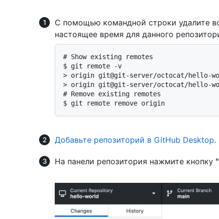
С помощью командной строки удалите все
настоящее время для данного репозитор
# 
Show existing remotes
$ 
git remote -v
> 
origin git@git-server/octocat/hello-w
> 
origin git@git-server/octocat/hello-w
# 
Remove existing remotes
$ 
git remote remove origin
Добавьте репозиторий в GitHub Desktop
.
На панели репозитория нажмите кнопку