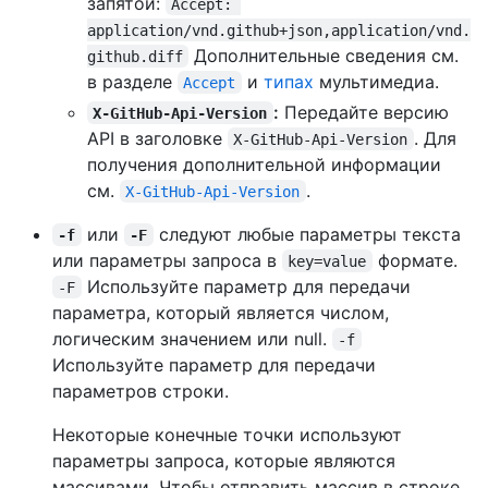
запятой:
Accept: 
application/vnd.github+json,application/vnd.
Дополнительные сведения см.
github.diff
в разделе
и
типах
мультимедиа.
Accept
:
Передайте версию
X-GitHub-Api-Version
API в заголовке
. Для
X-GitHub-Api-Version
получения дополнительной информации
см.
.
X-GitHub-Api-Version
или
следуют любые параметры текста
-f
-F
или параметры запроса в
формате.
key=value
Используйте параметр для передачи
-F
параметра, который является числом,
логическим значением или null.
-f
Используйте параметр для передачи
параметров строки.
Некоторые конечные точки используют
параметры запроса, которые являются
массивами. Чтобы отправить массив в строке