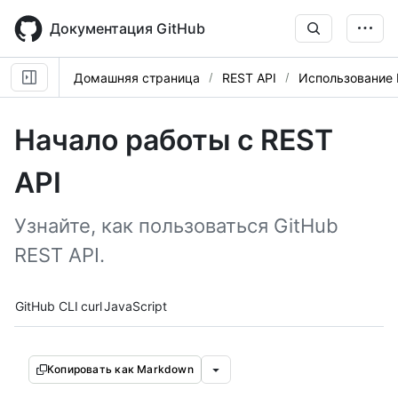
Skip
to
Документация GitHub
main
content
Домашняя страница
REST API
Использование 
Начало работы с REST
API
Узнайте, как пользоваться GitHub
REST API.
Tool navigation
GitHub CLI
curl
JavaScript
Копировать как Markdown