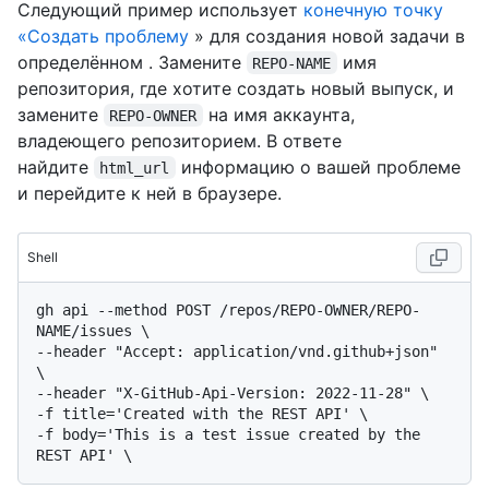
Следующий пример использует
конечную точку
«Создать проблему
» для создания новой задачи в
определённом . Замените
имя
REPO-NAME
репозитория, где хотите создать новый выпуск, и
замените
на имя аккаунта,
REPO-OWNER
владеющего репозиторием. В ответе
найдите
информацию о вашей проблеме
html_url
и перейдите к ней в браузере.
Shell
gh api --method POST /repos/REPO-OWNER/REPO-
NAME/issues \

--header "Accept: application/vnd.github+json" 
\

--header "X-GitHub-Api-Version: 2022-11-28" \

-f title='Created with the REST API' \

-f body='This is a test issue created by the 