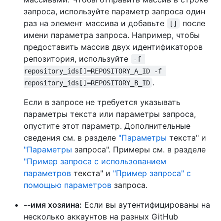
запроса, используйте параметр запроса один
раз на элемент массива и добавьте
после
[]
имени параметра запроса. Например, чтобы
предоставить массив двух идентификаторов
репозитория, используйте
-f 
repository_ids[]=REPOSITORY_A_ID -f 
.
repository_ids[]=REPOSITORY_B_ID
Если в запросе не требуется указывать
параметры текста или параметры запроса,
опустите этот параметр. Дополнительные
сведения см. в разделе
"Параметры
текста" и
"Параметры
запроса". Примеры см. в разделе
"Пример запроса с использованием
параметров
текста" и
"Пример запроса" с
помощью параметров
запроса.
--имя хозяина:
Если вы аутентифицированы на
несколько аккаунтов на разных GitHub