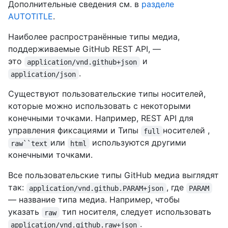
Дополнительные сведения см. в
разделе
AUTOTITLE
.
Наиболее распространённые типы медиа,
поддерживаемые GitHub REST API, —
это
и
application/vnd.github+json
.
application/json
Существуют пользовательские типы носителей,
которые можно использовать с некоторыми
конечными точками. Например, REST API для
управления фиксациями и
Типы
носителей ,
full
или
используются другими
raw``text
html
конечными точками.
Все пользовательские типы GitHub медиа выглядят
так:
, где
application/vnd.github.PARAM+json
PARAM
— название типа медиа. Например, чтобы
указать
тип носителя, следует использовать
raw
.
application/vnd.github.raw+json