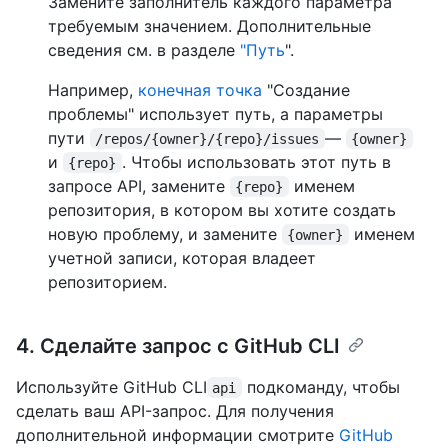
Замените заполнитель каждого параметра
требуемым значением. Дополнительные
сведения см. в разделе
"Путь
".
Например,
конечная точка
"Создание
проблемы" использует путь, а параметры
пути
—
/repos/{owner}/{repo}/issues
{owner}
и
. Чтобы использовать этот путь в
{repo}
запросе API, замените
именем
{repo}
репозитория, в котором вы хотите создать
новую проблему, и замените
именем
{owner}
учетной записи, которая владеет
репозиторием.
4. Сделайте запрос с GitHub CLI
Используйте GitHub CLI
подкоманду, чтобы
api
сделать ваш API-запрос. Для получения
дополнительной информации смотрите
GitHub