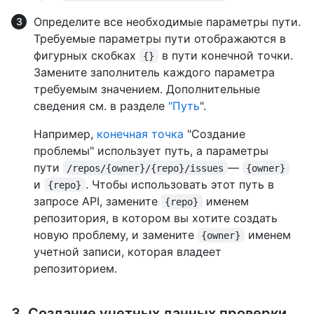
Определите все необходимые параметры пути.
Требуемые параметры пути отображаются в
фигурных скобках
в пути конечной точки.
{}
Замените заполнитель каждого параметра
требуемым значением. Дополнительные
сведения см. в разделе
"Путь
".
Например,
конечная точка
"Создание
проблемы" использует путь, а параметры
пути
—
/repos/{owner}/{repo}/issues
{owner}
и
. Чтобы использовать этот путь в
{repo}
запросе API, замените
именем
{repo}
репозитория, в котором вы хотите создать
новую проблему, и замените
именем
{owner}
учетной записи, которая владеет
репозиторием.
3. Создание учетных данных проверки