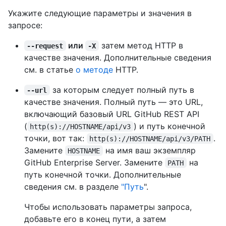
Укажите следующие параметры и значения в
запросе:
или
затем метод HTTP в
--request
-X
качестве значения. Дополнительные сведения
см. в статье
о методе
HTTP.
за которым следует полный путь в
--url
качестве значения. Полный путь — это URL,
включающий базовый URL GitHub REST API
(
) и путь конечной
http(s)://HOSTNAME/api/v3
точки, вот так:
.
http(s)://HOSTNAME/api/v3/PATH
Замените
на имя ваш экземпляр
HOSTNAME
GitHub Enterprise Server. Замените
на
PATH
путь конечной точки. Дополнительные
сведения см. в разделе
"Путь
".
Чтобы использовать параметры запроса,
добавьте его в конец пути, а затем