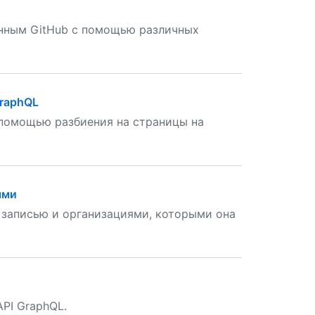
нным GitHub с помощью различных
GraphQL
 помощью разбиения на страницы на
ями
 записью и организациями, которыми она
API GraphQL.