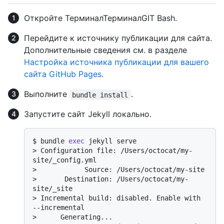
Откройте
Терминал
Терминал
GIT Bash
.
Перейдите к источнику публикации для сайта.
Дополнительные сведения см. в разделе
Настройка источника публикации для вашего
сайта GitHub Pages
.
Выполните
.
bundle install
Запустите сайт Jekyll локально.
$ 
bundle 
exec
 jekyll serve
> 
Configuration file: /Users/octocat/my-
site/_config.yml
> 
           Source: /Users/octocat/my-site
> 
      Destination: /Users/octocat/my-
site/_site
> 
Incremental build: disabled. Enable with 
--incremental
> 
     Generating...