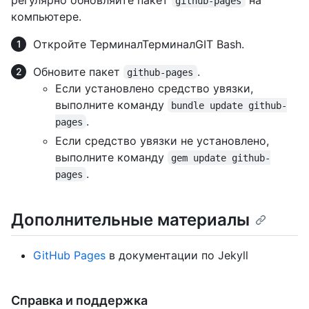
github-pages
компьютере.
Откройте
Терминал
Терминал
GIT Bash
.
Обновите пакет
.
github-pages
Если установлено средство увязки,
выполните команду
bundle update github-
.
pages
Если средство увязки не установлено,
выполните команду
gem update github-
.
pages
Дополнительные материалы
GitHub Pages
в документации по Jekyll
Справка и поддержка