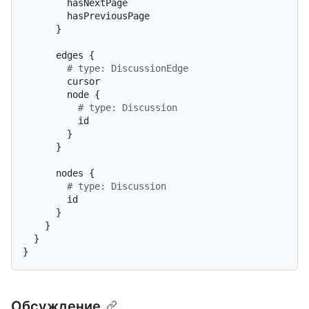
        hasNextPage

        hasPreviousPage

}
      edges 
{
# type: DiscussionEdge
        cursor

        node 
{
# type: Discussion
          id

}
}
      nodes 
{
# type: Discussion
        id

}
}
}
}
Обсуждение