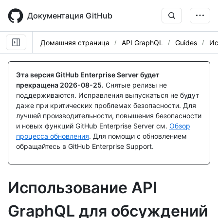
Skip
to
Документация GitHub
main
content
Домашняя страница
API GraphQL
Guides
Ис
Эта версия GitHub Enterprise Server будет
прекращена
2026-08-25
.
Снятые релизы не
поддерживаются. Исправления выпускаться не будут
даже при критических проблемах безопасности. Для
лучшей производительности, повышения безопасности
и новых функций GitHub Enterprise Server см.
Обзор
процесса обновления
. Для помощи с обновлением
обращайтесь в GitHub Enterprise Support.
Использование API
GraphQL для обсуждений