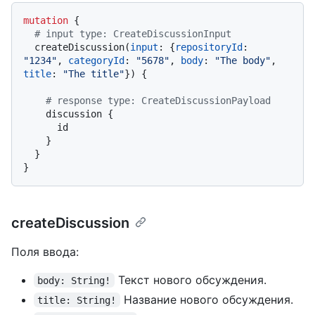
mutation
{
# input type: CreateDiscussionInput
  createDiscussion
(
input
:
{
repositoryId
:
"1234"
, 
categoryId
:
"5678"
, 
body
:
"The body"
, 
title
:
"The title"
}
)
{
# response type: CreateDiscussionPayload
    discussion 
{
      id

}
}
}
createDiscussion
Поля ввода:
Текст нового обсуждения.
body: String!
Название нового обсуждения.
title: String!