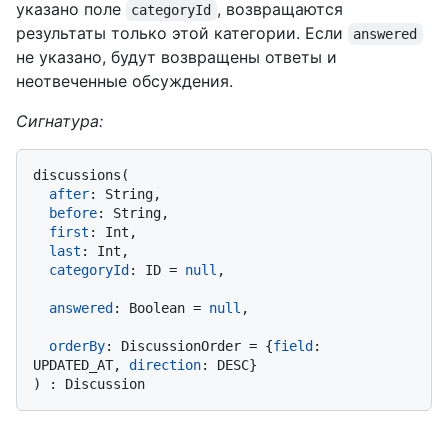
указано поле
, возвращаются
categoryId
результаты только этой категории. Если
answered
не указано, будут возвращены ответы и
неотвеченные обсуждения.
Сигнатура:
discussions
(
after
:
 String,

before
:
 String,

first
:
 Int,

last
:
 Int,

categoryId
:
 ID 
=
null
,

answered
:
 Boolean 
=
null
,

orderBy
:
 DiscussionOrder 
=
{
field
:
UPDATED_AT, 
direction
:
 DESC
}
)
: