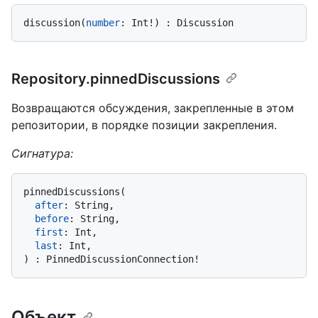
discussion
(
number
:
 Int
!
)
:
Repository.pinnedDiscussions
Возвращаются обсуждения, закрепленные в этом
репозитории, в порядке позиции закрепления.
Сигнатура:
pinnedDiscussions
(
after
:
 String,

before
:
 String,

first
:
 Int,

last
:
)
:
 PinnedDiscussionConnection
!
Объект