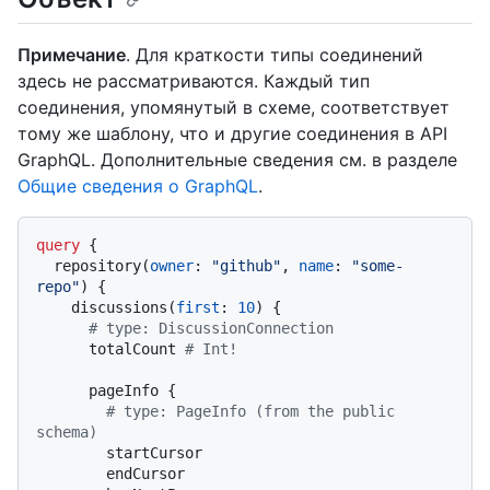
Примечание
. Для краткости типы соединений
здесь не рассматриваются. Каждый тип
соединения, упомянутый в схеме, соответствует
тому же шаблону, что и другие соединения в API
GraphQL. Дополнительные сведения см. в разделе
Общие сведения о GraphQL
.
query
{
  repository
(
owner
:
"github"
, 
name
:
"some-
repo"
)
{
    discussions
(
first
:
10
)
{
# type: DiscussionConnection
      totalCount 
# Int!
      pageInfo 
{
# type: PageInfo (from the public 
schema)
        startCursor

        endCursor
