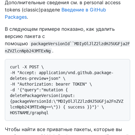
Дополнительные сведения см. в personal access
tokens (classic)разделе
Введение в GitHub
Packages
.
В следующем примере показано, как удалить
версию пакета с
помощью
packageVersionId``MDIyOlJlZ2lzdHJ5UGFja2F
.
nZVZlcnNpb243MTExNg
curl -X POST \

-H "Accept: application/vnd.github.package-
deletes-preview+json" \

-H "Authorization: bearer TOKEN" \

-d '{"query":"mutation { 
deletePackageVersion(input:
{packageVersionId:\"MDIyOlJlZ2lzdHJ5UGFja2FnZVZ
lcnNpb243MTExNg==\"}) { success }}"}' \

Чтобы найти все приватные пакеты, которые вы