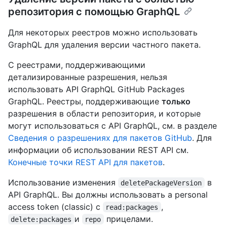
репозитория с помощью GraphQL
Для некоторых реестров можно использовать
GraphQL для удаления версии частного пакета.
С реестрами, поддерживающими
детализированные разрешения, нельзя
использовать API GraphQL GitHub Packages
GraphQL. Реестры, поддерживающие
только
разрешения в области репозитория, и которые
могут использоваться с API GraphQL, см. в разделе
Сведения о разрешениях для пакетов GitHub
. Для
информации об использовании REST API см.
Конечные точки REST API для пакетов
.
Использование изменения
в
deletePackageVersion
API GraphQL. Вы должны использовать a personal
access token (classic) с
,
read:packages
и
прицелами.
delete:packages
repo