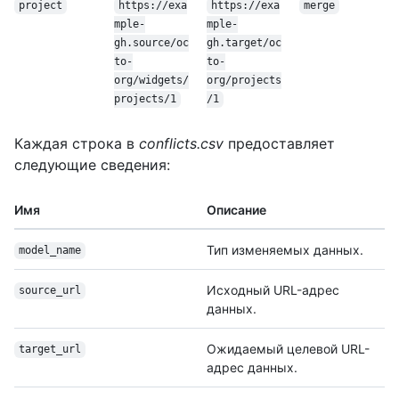
project
https://exa
https://exa
merge
mple-
mple-
gh.source/oc
gh.target/oc
to-
to-
org/widgets/
org/projects
projects/1
/1
Каждая строка в
conflicts.csv
предоставляет
следующие сведения:
Имя
Описание
Тип изменяемых данных.
model_name
Исходный URL-адрес
source_url
данных.
Ожидаемый целевой URL-
target_url
адрес данных.