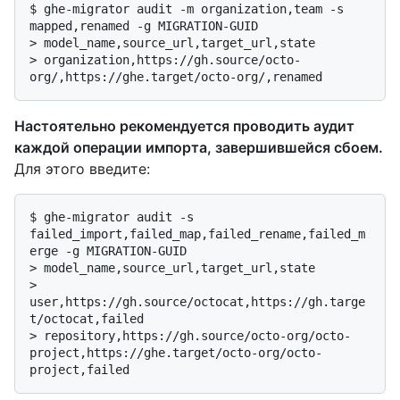
$ 
ghe-migrator audit -m organization,team -s 
mapped,renamed -g MIGRATION-GUID
> 
model_name,source_url,target_url,state
> 
organization,https://gh.source/octo-
org/,https://ghe.target/octo-org/,renamed
Настоятельно рекомендуется проводить аудит
каждой операции импорта, завершившейся сбоем.
Для этого введите:
$ 
ghe-migrator audit -s 
failed_import,failed_map,failed_rename,failed_m
erge -g MIGRATION-GUID
> 
model_name,source_url,target_url,state
> 
user,https://gh.source/octocat,https://gh.targe
t/octocat,failed
> 
repository,https://gh.source/octo-org/octo-
project,https://ghe.target/octo-org/octo-
project,failed