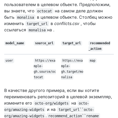
пользователем в целевом объекте. Предположим,
вы знаете, что
на самом деле должен
octocat
быть
в целевом объекте. Столбец можно
monalisa
изменить
в
conflicts.csv
, чтобы
target_url
ссылаться
на .
monalisa
model_name
source_url
target_url
recommended
_action
user
https://exa
https://exa
map
mple-
mple-
gh.source/oc
gh.target/mo
tocat
nalisa
В качестве другого примера, если вы хотите
переименовать репозиторий в целевой экземпляр,
измените его
на
octo-org/widgets
octo-
и на
org/amazing-widgets
target_url``octo-
.
org/amazing-widgets
recommend_action``rename