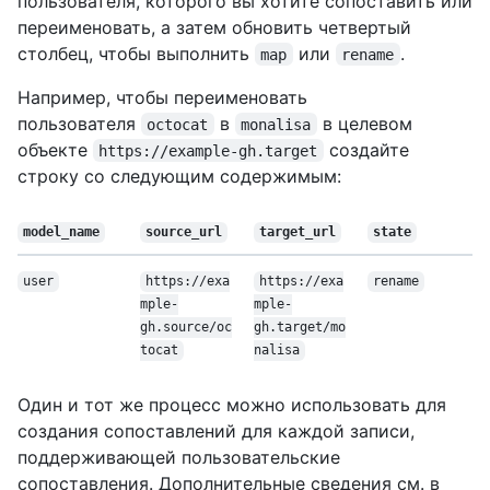
пользователя, которого вы хотите сопоставить или
переименовать, а затем обновить четвертый
столбец, чтобы выполнить
или
.
map
rename
Например, чтобы переименовать
пользователя
в
в целевом
octocat
monalisa
объекте
создайте
https://example-gh.target
строку со следующим содержимым:
model_name
source_url
target_url
state
user
https://exa
https://exa
rename
mple-
mple-
gh.source/oc
gh.target/mo
tocat
nalisa
Один и тот же процесс можно использовать для
создания сопоставлений для каждой записи,
поддерживающей пользовательские
сопоставления. Дополнительные сведения см. в