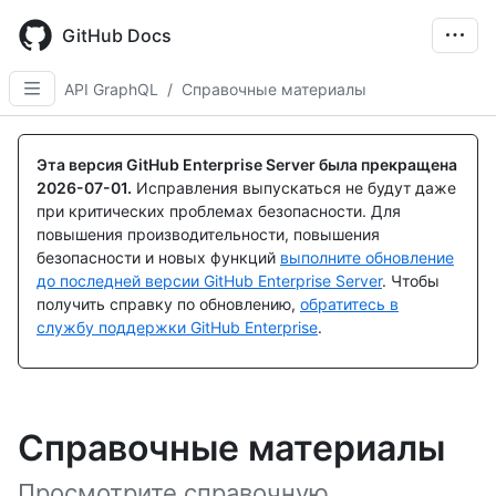
Skip
to
GitHub Docs
main
content
API GraphQL
/
Справочные материалы
Эта версия GitHub Enterprise Server была прекращена
2026-07-01
.
Исправления выпускаться не будут даже
при критических проблемах безопасности. Для
повышения производительности, повышения
безопасности и новых функций
выполните обновление
до последней версии GitHub Enterprise Server
. Чтобы
получить справку по обновлению,
обратитесь в
службу поддержки GitHub Enterprise
.
Справочные материалы
Просмотрите справочную