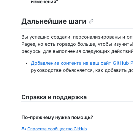
изменения
".
Дальнейшие шаги
Вы успешно создали, персонализированы и оп
Pages, но есть гораздо больше, чтобы изучит
ресурсы для выполнения следующих действий
Добавление контента на ваш сайт GitHub 
руководстве объясняется, как добавить д
Справка и поддержка
По-прежнему нужна помощь?
Спросите сообщество GitHub