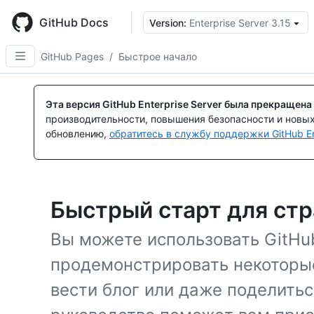
Skip
to
GitHub Docs
Version:
Enterprise Server 3.15
main
content
GitHub Pages
/
Быстрое начало
Эта версия GitHub Enterprise Server была прекращена
производительности, повышения безопасности и новы
обновлению,
обратитесь в службу поддержки GitHub En
Быстрый старт для стр
Вы можете использовать GitHu
продемонстрировать некоторые
вести блог или даже поделить