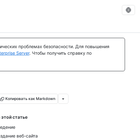
тических проблемах безопасности. Для повышения
rprise Server
. Чтобы получить справку по
Копировать как Markdown
 этой статье
едение
здание веб-сайта