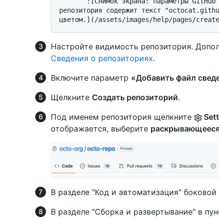
       ![Снимок экрана: параметры GitHub Pages в репозитории. Поле имени 
репозитория содержит текст "octocat.githu
Настройте видимость репозитория. Допол
Сведения о репозиториях
.
Включите параметр
«Добавить файл свед
Щелкните
Создать репозиторий
.
Под именем репозитория щелкните
Sett
отображается, выберите
раскрывающеес
В разделе "Код и автоматизация" боково
В разделе "Сборка и развертывание" в пу