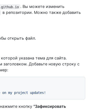
. Вы можете изменить
.github.io
в репозитории. Можно также добавить
тобы открыть файл.
 которой указана тема для сайта.
 заголовком. Добавьте новую строку с
мер:
e
on
my
project
updates!
 нажмите кнопку
"Зафиксировать