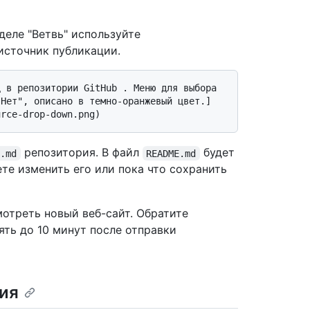
деле "Ветвь" используйте
источник публикации.
"Нет", описано в темно-оранжевый цвет.]
репозитория. В файл
будет
E.md
README.md
те изменить его или пока что сохранить
мотреть новый веб-сайт. Обратите
ять до 10 минут после отправки
ния