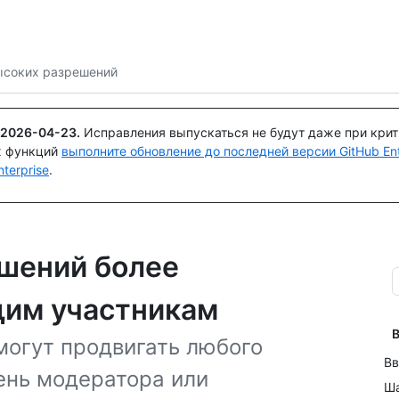
Поискайте или спросите
Copilot
ысоких разрешений
2026-04-23
.
Исправления выпускаться не будут даже при кри
х функций
выполните обновление до последней версии GitHub Ente
terprise
.
шений более
щим участникам
В
огут продвигать любого
Вв
ень модератора или
Ша