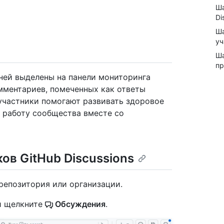
Ша
Di
Ша
уч
Ша
пр
ней выделены на панели мониторинга
омментариев, помеченных как ответы
участники помогают развивать здоровое
 работу сообщества вместе со
ов GitHub Discussions
репозитория или организации.
и щелкните
Обсуждения
.