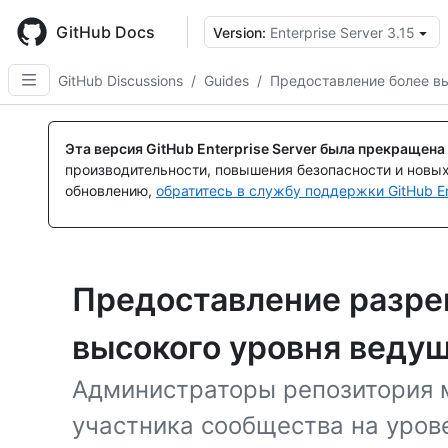
Skip
to
GitHub Docs
Version:
Enterprise Server 3.15
main
content
GitHub Discussions
/
Guides
/
Предоставление более в
Эта версия GitHub Enterprise Server была прекращена
производительности, повышения безопасности и новы
обновлению,
обратитесь в службу поддержки GitHub En
Предоставление разре
высокого уровня веду
Администраторы репозитория м
участника сообщества на уров