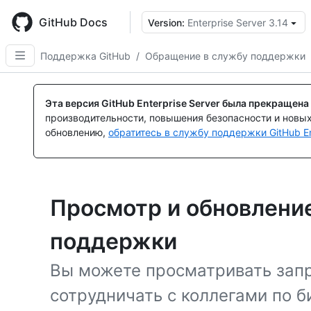
Skip
to
GitHub Docs
Version:
Enterprise Server 3.14
main
content
Поддержка GitHub
/
Обращение в службу поддержки
Эта версия GitHub Enterprise Server была прекращена
производительности, повышения безопасности и новы
обновлению,
обратитесь в службу поддержки GitHub En
Просмотр и обновление
поддержки
Вы можете просматривать зап
сотрудничать с коллегами по б