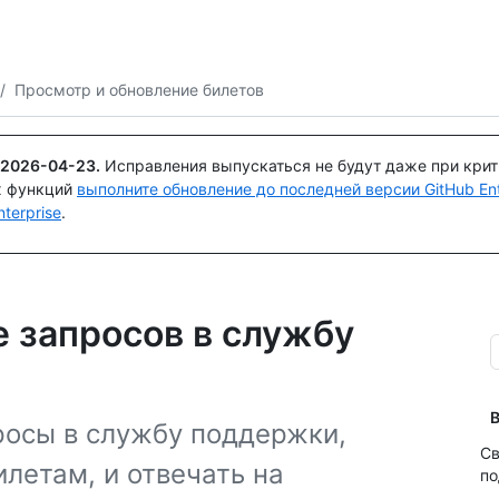
Поискайте или спросите
Copilot
/
Просмотр и обновление билетов
2026-04-23
.
Исправления выпускаться не будут даже при кри
х функций
выполните обновление до последней версии GitHub Ente
terprise
.
 запросов в службу
В
росы в службу поддержки,
Св
илетам, и отвечать на
п