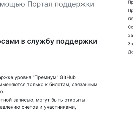
Пр
омощью Портал поддержки
Пр
Об
Со
За
осами в службу поддержки
За
До
ержке уровня "Премиум" GitHub
именяются только к билетам, связанным
ю.
етной записью, могут быть открыты
авлению счетов и участниками,