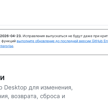
Поискайте или спросите
Copilot
2026-04-23
.
Исправления выпускаться не будут даже при кри
х функций
выполните обновление до последней версии GitHub Ente
terprise
.
ми
b Desktop для изменения,
я, возврата, сброса и