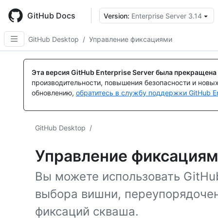
Skip
to
GitHub Docs
Version:
Enterprise Server 3.14
main
content
GitHub Desktop
/
Управление фиксациями
Эта версия GitHub Enterprise Server была прекращена
производительности, повышения безопасности и новы
обновлению,
обратитесь в службу поддержки GitHub En
GitHub Desktop
/
Управление фиксация
Вы можете использовать GitHu
выбора вишни, переупорядочени
фиксаций скваша.