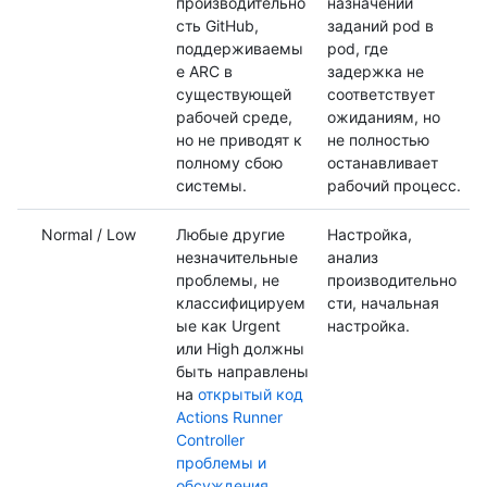
производительно
назначении
сть GitHub,
заданий pod в
поддерживаемы
pod, где
е ARC в
задержка не
существующей
соответствует
рабочей среде,
ожиданиям, но
но не приводят к
не полностью
полному сбою
останавливает
системы.
рабочий процесс.
Normal / Low
Любые другие
Настройка,
незначительные
анализ
проблемы, не
производительно
классифицируем
сти, начальная
ые как Urgent
настройка.
или High должны
быть направлены
на
открытый код
Actions Runner
Controller
проблемы и
обсуждения