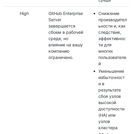
High
GitHub Enterprise
Снижение
Server
производител
завершается
ьности и, как
сбоем в рабочей
следствие,
среде, но
эффективнос
влияние на вашу
ти для
компанию
многих
ограничено.
пользователе
й
Уменьшение
избыточност
и в
результате
сбоя узлов
высокой
доступности
(HA) или
узлов
кластера