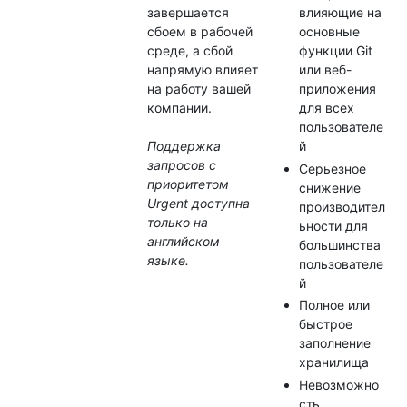
завершается
влияющие на
сбоем в рабочей
основные
среде, а сбой
функции Git
напрямую влияет
или веб-
на работу вашей
приложения
компании.
для всех
пользователе
Поддержка
й
запросов с
Серьезное
приоритетом
снижение
Urgent доступна
производител
только на
ьности для
английском
большинства
языке.
пользователе
й
Полное или
быстрое
заполнение
хранилища
Невозможно
сть