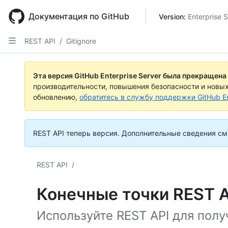
Skip
to
Документация по GitHub
Version: 
Enterprise S
main
content
REST API
/
Gitignore
Эта версия GitHub Enterprise Server была прекращена
производительности, повышения безопасности и новы
обновлению,
обратитесь в службу поддержки GitHub En
REST API теперь версия.
Дополнительные сведения см.
REST API
/
Конечные точки REST AP
Используйте REST API для пол