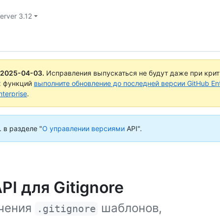
erver 3.12
2025-04-03
.
Исправления выпускаться не будут даже при кри
х функций
выполните обновление до последней версии GitHub Ente
terprise
.
 в разделе "
О управлении версиями
API".
I для Gitignore
учения
шаблонов,
.gitignore