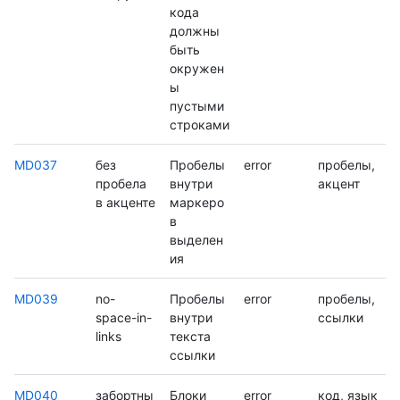
кода
должны
быть
окружен
ы
пустыми
строками
MD037
без
Пробелы
error
пробелы,
пробела
внутри
акцент
в акценте
маркеро
в
выделен
ия
MD039
no-
Пробелы
error
пробелы,
space-in-
внутри
ссылки
links
текста
ссылки
MD040
забортны
Блоки
error
код, язык