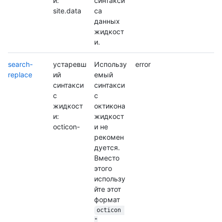
и:
синтакси
site.data
са
данных
жидкост
и.
search-
устаревш
Использу
error
replace
ий
емый
синтакси
синтакси
с
с
жидкост
октикона
и:
жидкост
octicon-
и не
рекомен
дуется.
Вместо
этого
использу
йте этот
формат
octicon 
"