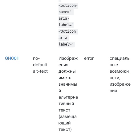
<octicon-
name>" 
aria-
label="
<Octicon 
aria 
label>"
GH001
no-
Изображ
error
специаль
default-
ения
ные
alt-text
должны
возможн
иметь
ости,
значимы
изображе
й
ния
альтерна
тивный
текст
(замеща
ющий
текст)