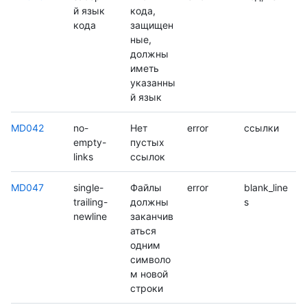
й язык
кода,
кода
защищен
ные,
должны
иметь
указанны
й язык
MD042
no-
Нет
error
ссылки
empty-
пустых
links
ссылок
MD047
single-
Файлы
error
blank_line
trailing-
должны
s
newline
заканчив
аться
одним
символо
м новой
строки