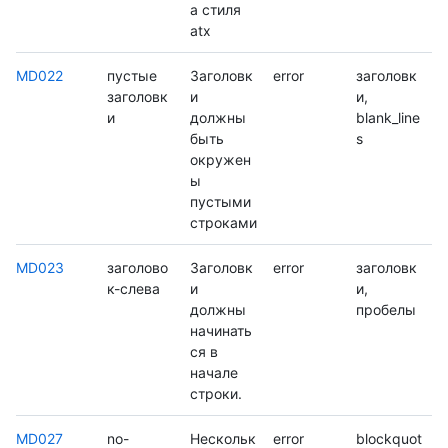
а стиля
atx
MD022
пустые
Заголовк
error
заголовк
заголовк
и
и,
и
должны
blank_line
быть
s
окружен
ы
пустыми
строками
MD023
заголово
Заголовк
error
заголовк
к-слева
и
и,
должны
пробелы
начинать
ся в
начале
строки.
MD027
no-
Нескольк
error
blockquot