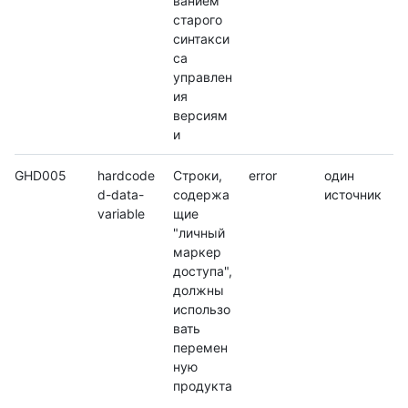
ванием
старого
синтакси
са
управлен
ия
версиям
и
GHD005
hardcode
Строки,
error
один
d-data-
содержа
источник
variable
щие
"личный
маркер
доступа",
должны
использо
вать
перемен
ную
продукта
.