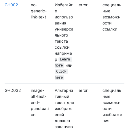
GH002
no-
Избегайт
error
специаль
generic-
е
ные
link-text
использо
возможн
вания
ости,
универса
ссылки
льного
текста
ссылки,
наприме
р
Learn 
или
more
Click 
here
GHD032
image-
Альтерна
error
специаль
alt-text-
тивный
ные
end-
текст для
возможн
punctuati
изображ
ости,
on
ений
изображе
должен
ния
заканчив