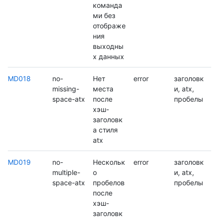
команда
ми без
отображе
ния
выходны
х данных
MD018
no-
Нет
error
заголовк
missing-
места
и, atx,
space-atx
после
пробелы
хэш-
заголовк
а стиля
atx
MD019
no-
Нескольк
error
заголовк
multiple-
о
и, atx,
space-atx
пробелов
пробелы
после
хэш-
заголовк