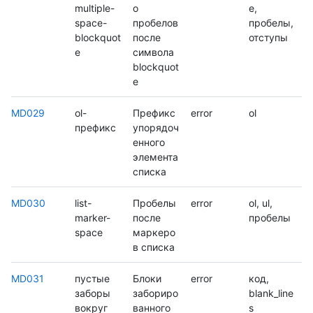
multiple-
о
e,
space-
пробелов
пробелы,
blockquot
после
отступы
e
символа
blockquot
e
MD029
ol-
Префикс
error
ol
префикс
упорядоч
енного
элемента
списка
MD030
list-
Пробелы
error
ol, ul,
marker-
после
пробелы
space
маркеро
в списка
MD031
пустые
Блоки
error
код,
заборы
забориро
blank_line
вокруг
ванного
s