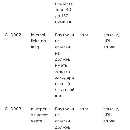
составля
ть от 40
до 150
символов
GHD002
internal-
Внутренн
error
ссылки,
links-no-
ие
URL-
lang
ссылки
адрес
не
должны
иметь
жестко
закодиро
ванный
языковой
код
GHD003
внутренн
Внутренн
error
ссылки,
яя косая
ие
URL-
черта
ссылки
адрес
должны