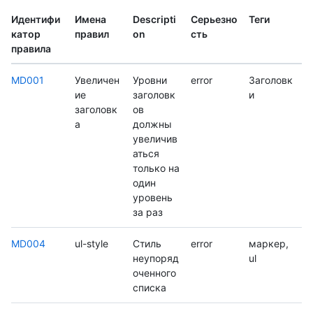
Идентифи
Имена
Descripti
Серьезно
Теги
катор
правил
on
сть
правила
MD001
Увеличен
Уровни
error
Заголовк
ие
заголовк
и
заголовк
ов
а
должны
увеличив
аться
только на
один
уровень
за раз
MD004
ul-style
Стиль
error
маркер,
неупоряд
ul
оченного
списка