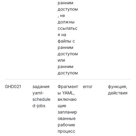
ранним
доступом
, не
должны
ссылатьс
я на
файлы с
ранним
доступом
или
ранним
доступом
GHD021
задания
Фрагмент
error
функция,
yaml-
ы YAML,
действия
schedule
включаю
d-jobs
щие
запланир
ованные
рабочие
процесс