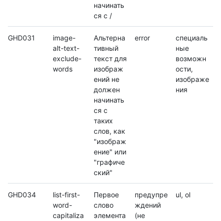
начинать
ся с /
GHD031
image-
Альтерна
error
специаль
alt-text-
тивный
ные
exclude-
текст для
возможн
words
изображ
ости,
ений не
изображе
должен
ния
начинать
ся с
таких
слов, как
"изображ
ение" или
"графиче
ский"
GHD034
list-first-
Первое
предупре
ul, ol
word-
слово
ждений
capitaliza
элемента
(не