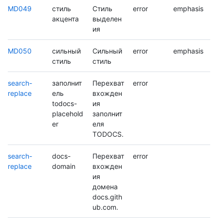
MD049
стиль
Стиль
error
emphasis
акцента
выделен
ия
MD050
сильный
Сильный
error
emphasis
стиль
стиль
search-
заполнит
Перехват
error
replace
ель
вхожден
todocs-
ия
placehold
заполнит
er
еля
TODOCS.
search-
docs-
Перехват
error
replace
domain
вхожден
ия
домена
docs.gith
ub.com.