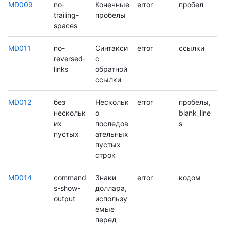
MD009
no-
Конечные
error
пробел
trailing-
пробелы
spaces
MD011
no-
Синтакси
error
ссылки
reversed-
с
links
обратной
ссылки
MD012
без
Нескольк
error
пробелы,
нескольк
о
blank_line
их
последов
s
пустых
ательных
пустых
строк
MD014
command
Знаки
error
кодом
s-show-
доллара,
output
использу
емые
перед