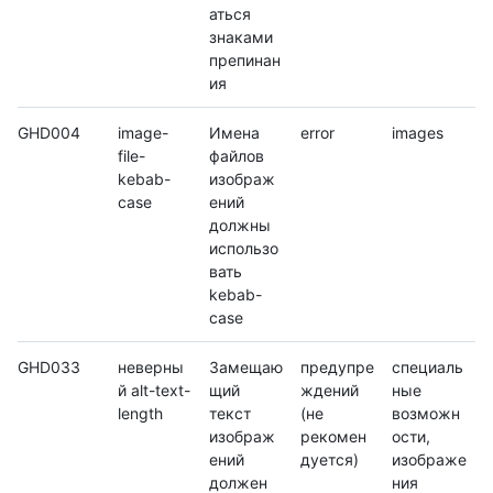
аться
знаками
препинан
ия
GHD004
image-
Имена
error
images
file-
файлов
kebab-
изображ
case
ений
должны
использо
вать
kebab-
case
GHD033
неверны
Замещаю
предупре
специаль
й alt-text-
щий
ждений
ные
length
текст
(не
возможн
изображ
рекомен
ости,
ений
дуется)
изображе
должен
ния