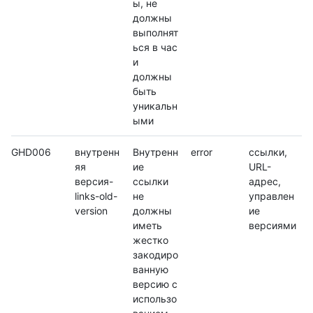
ы, не
должны
выполнят
ься в час
и
должны
быть
уникальн
ыми
GHD006
внутренн
Внутренн
error
ссылки,
яя
ие
URL-
версия-
ссылки
адрес,
links-old-
не
управлен
version
должны
ие
иметь
версиями
жестко
закодиро
ванную
версию с
использо