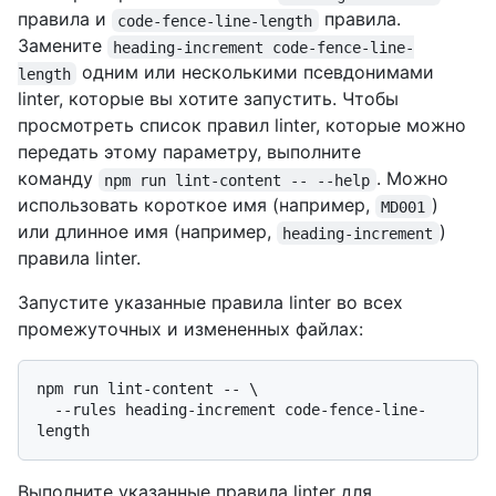
правила и
правила.
code-fence-line-length
Замените
heading-increment code-fence-line-
одним или несколькими псевдонимами
length
linter, которые вы хотите запустить. Чтобы
просмотреть список правил linter, которые можно
передать этому параметру, выполните
команду
. Можно
npm run lint-content -- --help
использовать короткое имя (например,
)
MD001
или длинное имя (например,
)
heading-increment
правила linter.
Запустите указанные правила linter во всех
промежуточных и измененных файлах:
npm run lint-content -- \

  --rules heading-increment code-fence-line-
Выполните указанные правила linter для