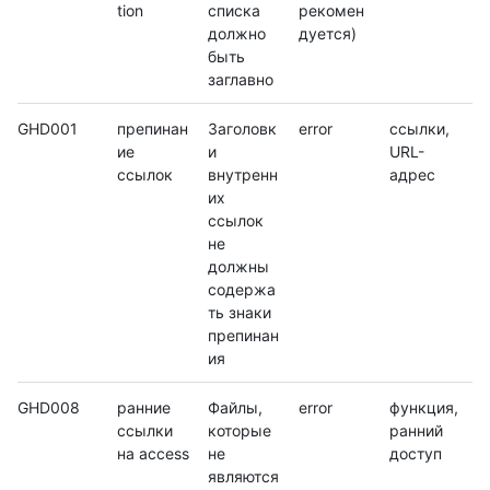
tion
списка
рекомен
должно
дуется)
быть
заглавно
GHD001
препинан
Заголовк
error
ссылки,
ие
и
URL-
ссылок
внутренн
адрес
их
ссылок
не
должны
содержа
ть знаки
препинан
ия
GHD008
ранние
Файлы,
error
функция,
ссылки
которые
ранний
на access
не
доступ
являются