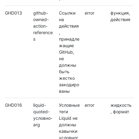
GHD013
github-
Ссылки
error
функция,
owned-
на
действия
action-
действия
reference
,
s
принадле
жащие
GitHub,
не
должны
быть
жестко
закодиро
ваны
GHD016
liquid-
Условные
error
жидкость
quoted-
теги
, формат
условно-
Liquid не
arg
должны
кавычки
условног