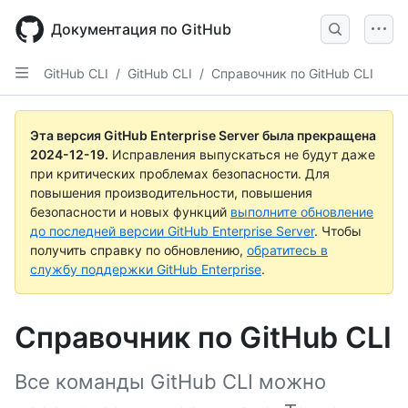
Skip
to
Документация по GitHub
main
content
GitHub CLI
/
GitHub CLI
/
Справочник по GitHub CLI
Эта версия GitHub Enterprise Server была прекращена
2024-12-19
.
Исправления выпускаться не будут даже
при критических проблемах безопасности. Для
повышения производительности, повышения
безопасности и новых функций
выполните обновление
до последней версии GitHub Enterprise Server
. Чтобы
получить справку по обновлению,
обратитесь в
службу поддержки GitHub Enterprise
.
Справочник по GitHub CLI
Все команды GitHub CLI можно