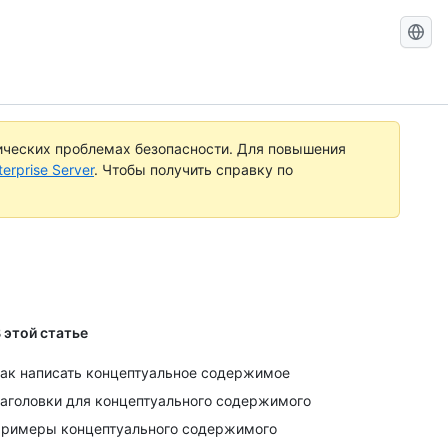
Search
GitHub
Docs
ических проблемах безопасности. Для повышения
rprise Server
. Чтобы получить справку по
 этой статье
ак написать концептуальное содержимое
аголовки для концептуального содержимого
римеры концептуального содержимого