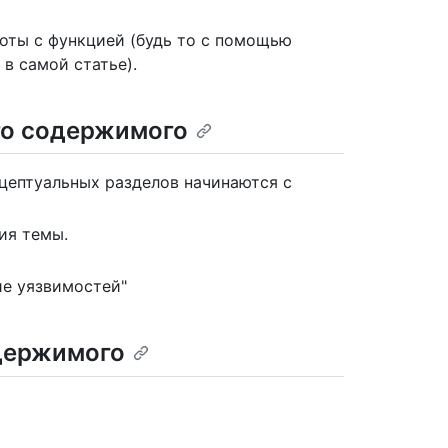
оты с функцией (будь то с помощью
в самой статье).
го содержимого
нцептуальных разделов начинаются с
ия темы.
ие уязвимостей"
держимого