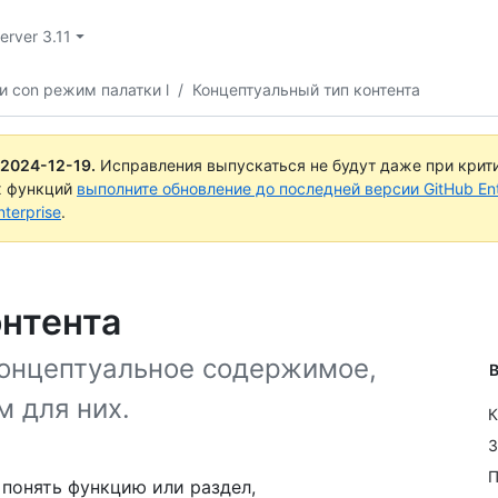
erver 3.11
и con режим палатки l
/
Концептуальный тип контента
2024-12-19
.
Исправления выпускаться не будут даже при крит
х функций
выполните обновление до последней версии GitHub Ente
terprise
.
онтента
концептуальное содержимое,
В
м для них.
К
З
П
понять функцию или раздел,