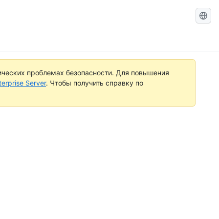
Search
GitHub
Docs
ических проблемах безопасности. Для повышения
rprise Server
. Чтобы получить справку по