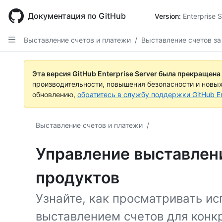
Skip
to
Документация по GitHub
Version: 
Enterprise S
main
content
Выставление счетов и платежи
/
Выставление счетов за
Эта версия GitHub Enterprise Server была прекращена
производительности, повышения безопасности и новы
обновлению,
обратитесь в службу поддержки GitHub En
Выставление счетов и платежи
/
Управление выставлен
продуктов
Узнайте, как просматривать ис
выставлением счетов для конк